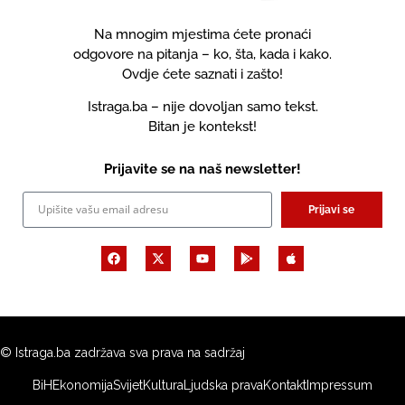
Na mnogim mjestima ćete pronaći
odgovore na pitanja – ko, šta, kada i kako.
Ovdje ćete saznati i zašto!
Istraga.ba – nije dovoljan samo tekst.
Bitan je kontekst!
Prijavite se na naš newsletter!
Prijavi se
© Istraga.ba zadržava sva prava na sadržaj
BiH
Ekonomija
Svijet
Kultura
Ljudska prava
Kontakt
Impressum