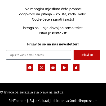
Na mnogim mjestima ćete pronaći
odgovore na pitanja – ko, šta, kada i kako.
Ovdje ćete saznati i zašto!
Istraga.ba – nije dovoljan samo tekst.
Bitan je kontekst!
Prijavite se na naš newsletter!
Prijavi se
© Istraga.ba zadržava sva prava na sadržaj
BiH
Ekonomija
Svijet
Kultura
Ljudska prava
Kontakt
Impressum