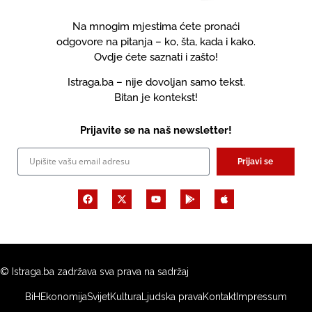
Na mnogim mjestima ćete pronaći
odgovore na pitanja – ko, šta, kada i kako.
Ovdje ćete saznati i zašto!
Istraga.ba – nije dovoljan samo tekst.
Bitan je kontekst!
Prijavite se na naš newsletter!
Prijavi se
© Istraga.ba zadržava sva prava na sadržaj
BiH
Ekonomija
Svijet
Kultura
Ljudska prava
Kontakt
Impressum