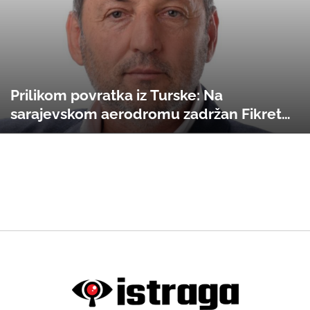
Prilikom povratka iz Turske: Na
sarajevskom aerodromu zadržan Fikret
Prevljak. Formalno još nije lišen slobode.
Granična policija mu ograničila kretanje