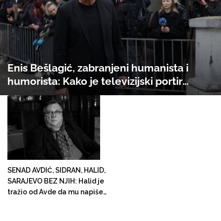
Enis Bešlagić, zabranjeni humanista i
humorista: Kako je televizijski portir
Šemso "spašavao obraz Sarajeva" na
dolasku Pape i odlasku Halida
SENAD AVDIĆ, SIDRAN, HALID,
SARAJEVO BEZ NJIH: Halid je
tražio od Avde da mu napiše
pjesmu; kad sam je čuo,
rekao sam mu da je