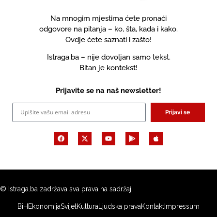
Na mnogim mjestima ćete pronaći
odgovore na pitanja – ko, šta, kada i kako.
Ovdje ćete saznati i zašto!
Istraga.ba – nije dovoljan samo tekst.
Bitan je kontekst!
Prijavite se na naš newsletter!
Prijavi se
© Istraga.ba zadržava sva prava na sadržaj
BiH
Ekonomija
Svijet
Kultura
Ljudska prava
Kontakt
Impressum