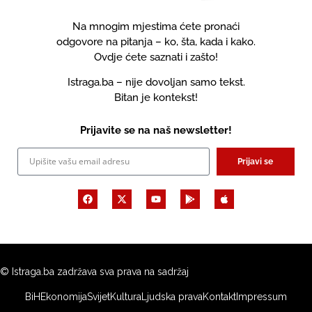
Na mnogim mjestima ćete pronaći
odgovore na pitanja – ko, šta, kada i kako.
Ovdje ćete saznati i zašto!
Istraga.ba – nije dovoljan samo tekst.
Bitan je kontekst!
Prijavite se na naš newsletter!
Prijavi se
© Istraga.ba zadržava sva prava na sadržaj
BiH
Ekonomija
Svijet
Kultura
Ljudska prava
Kontakt
Impressum