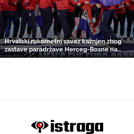
Hrvatski rukometni savez kažnjen zbog
zastave paradržave Herceg-Bosne na
ceremoniji dodjele medalja na
Evropskom prvenstvu