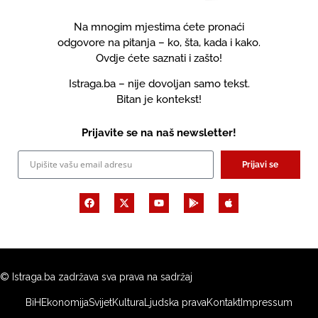
Na mnogim mjestima ćete pronaći
odgovore na pitanja – ko, šta, kada i kako.
Ovdje ćete saznati i zašto!
Istraga.ba – nije dovoljan samo tekst.
Bitan je kontekst!
Prijavite se na naš newsletter!
Prijavi se
© Istraga.ba zadržava sva prava na sadržaj
BiH
Ekonomija
Svijet
Kultura
Ljudska prava
Kontakt
Impressum