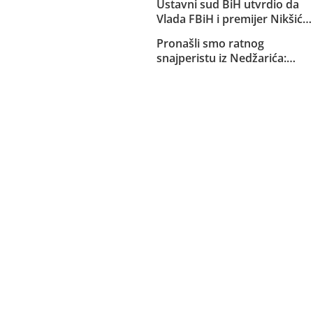
Ustavni sud BiH utvrdio da
Republike Srpske za akciju u
Vlada FBiH i premijer Nikšić
Bugojnu!
nisu proveli niz njegovih
Pronašli smo ratnog
odluka: Sud obavijestio
snajperistu iz Nedžarića:
državno Tužilaštvo
Pucanj pred kamerama u
glavu civila