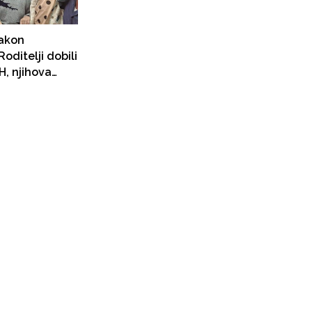
nakon
oditelji dobili
H, njihova
raju ostati u