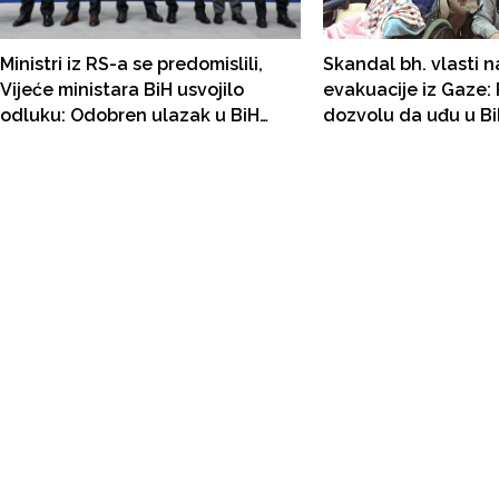
Ministri iz RS-a se predomislili,
Skandal bh. vlasti 
Vijeće ministara BiH usvojilo
evakuacije iz Gaze: R
odluku: Odobren ulazak u BiH
dozvolu da uđu u Bi
palestinskim državljanima koji su
maloljetna djeca mo
u srodstvu sa državljanima BiH
Egiptu?!