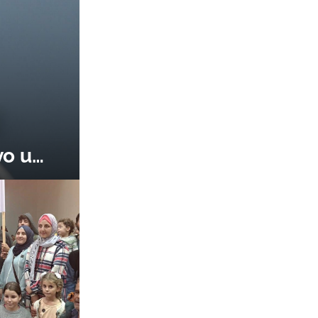
vo u
i