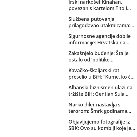
Irski narkošef Kinahan,
povezan s kartelom Tito i
Dino, pred izručenjem Irskoj:
Službena putovanja
Vladin avion već sletio u
prilagođavao utakmicama:
Dubai
Helez sa saradnicima o
Sigurnosne agencije dobile
državnom trošku pratio
informacije: Hrvatska na
reprezentaciju BiH
Željavi pravi imigracioni
Zakašnjelo buđenje: Šta je
centar kako bi u BiH mogla
ostalo od ‘politike
ilegalno prebacivati migrante
kompromisa’ s HDZ-om i
Kavačko-škaljarski rat
SNSD-om?
preselio u BiH: “Kume, ko će
ti čuvati djecu?”
Albanski biznismen ulazi na
tržište BiH: Gentian Sula,
kojem se sudi zbog korupcije
Narko diler nastavlja s
u dvije države, dobio licencu
terorom: Šmrk godinama
DERK-a za trgovinu strujom
nekažnjeno zlostavlja
Objavljujemo fotografije iz
Sarajlije i snima svoje
SBK: Ovo su kombiji koje je
brutalne akcije!
EuroExpress “rentao” MUP-u