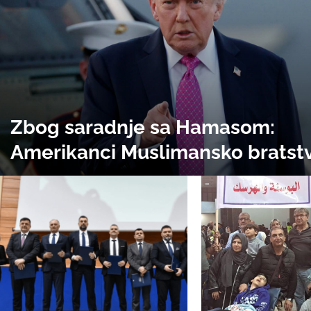
Zbog saradnje sa Hamasom:
Amerikanci Muslimansko bratst
Egiptu, Jordanu i Libanu označil
terorističkim organizacijom