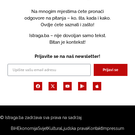
Na mnogim mjestima ćete pronaći
odgovore na pitanja – ko, šta, kada i kako.
Ovdje ćete saznati i zašto!
Istraga.ba – nije dovoljan samo tekst.
Bitan je kontekst!
Prijavite se na naš newsletter!
Prijavi se
© Istraga.ba zadržava sva prava na sadržaj
BiH
Ekonomija
Svijet
Kultura
Ljudska prava
Kontakt
Impressum