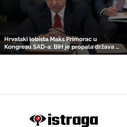
Hrvatski lobista Maks Primorac u
Kongresu SAD-a: BiH je propala država u
kojoj muslimani progone Hrvate