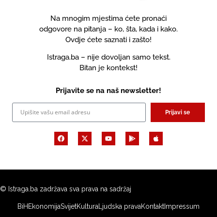
Na mnogim mjestima ćete pronaći
odgovore na pitanja – ko, šta, kada i kako.
Ovdje ćete saznati i zašto!
Istraga.ba – nije dovoljan samo tekst.
Bitan je kontekst!
Prijavite se na naš newsletter!
Prijavi se
© Istraga.ba zadržava sva prava na sadržaj
BiH
Ekonomija
Svijet
Kultura
Ljudska prava
Kontakt
Impressum