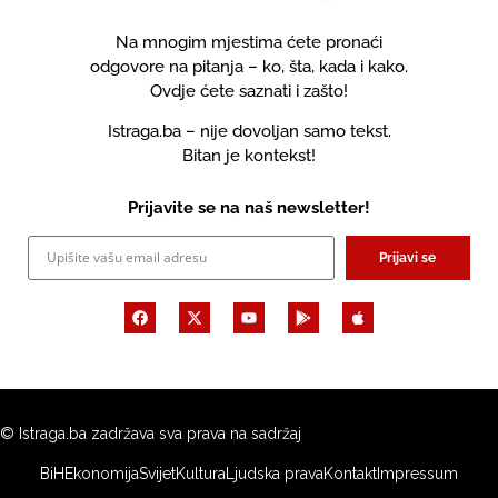
Na mnogim mjestima ćete pronaći
odgovore na pitanja – ko, šta, kada i kako.
Ovdje ćete saznati i zašto!
Istraga.ba – nije dovoljan samo tekst.
Bitan je kontekst!
Prijavite se na naš newsletter!
Prijavi se
© Istraga.ba zadržava sva prava na sadržaj
BiH
Ekonomija
Svijet
Kultura
Ljudska prava
Kontakt
Impressum