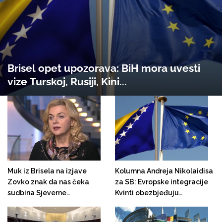
Brisel opet upozorava: BiH mora uvesti
vize Turskoj, Rusiji, Kini...
Muk iz Brisela na izjave
Kolumna Andreja Nikolaidisa
Zovko znak da nas čeka
za SB: Evropske integracije
sudbina Sjeverne
Kvinti obezbjeđuju
Makedonije: EU podržava
opravdanje za sve
pogubnu politiku Hrvatske
kolonijalne prakse koje