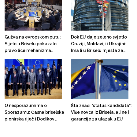
prema BiH
sprovode!
Gužva na evropskom putu:
Dok EU daje zeleno svjetlo
Sijelo u Briselu pokazalo
Gruziji, Moldaviji i Ukrajini:
pravo lice mehanizma
Ima li u Briselu mjesta za
koordinacije
muslimane?
O nesporazumima o
Šta znači "status kandidata":
Sporazumu: Časna briselska
Više novca iz Brisela, ali ne i
pionirska riječ i Dodikov
garancije za ulazak u EU
("evropski orijentirani")
posjet Rusiji