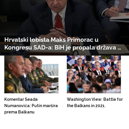
Hrvatski lobista Maks Primorac u
Kongresu SAD-a: BiH je propala država u
kojoj muslimani progone Hrvate
Komentar Seada
Washington View: Battle for
Numanovića: Putin maršira
the Balkans in 2021.
prema Balkanu