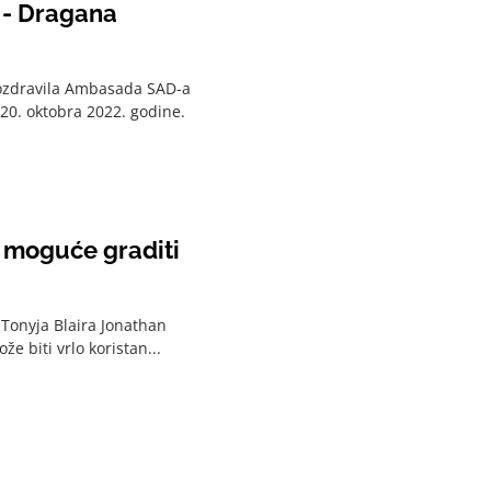
u - Dragana
 pozdravila Ambasada SAD-a
0. oktobra 2022. godine.
e moguće graditi
 Tonyja Blaira Jonathan
e biti vrlo koristan...