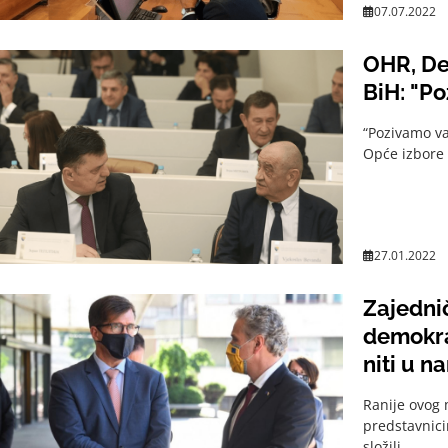
07.07.2022
OHR, De
BiH: "P
“Pozivamo va
Opće izbore 2
27.01.2022
Zajedni
demokrat
niti u n
Ranije ovog 
predstavnicim
složili...