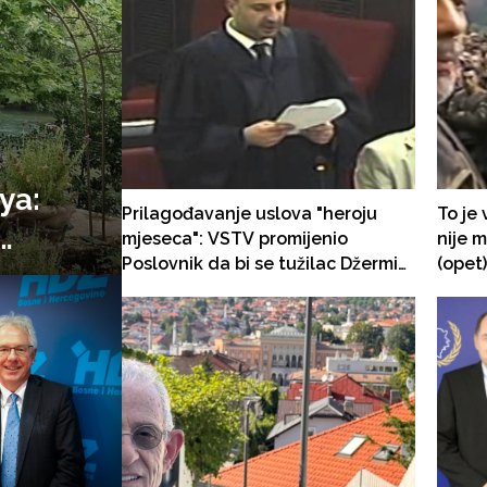
ya:
Prilagođavanje uslova "heroju
To je
mjeseca": VSTV promijenio
nije m
Poslovnik da bi se tužilac Džermin
(opet
nzijom
Pašić mogao prijaviti na konkurs
stavio
za šefa tzv. federalnog USKOK-a!
!