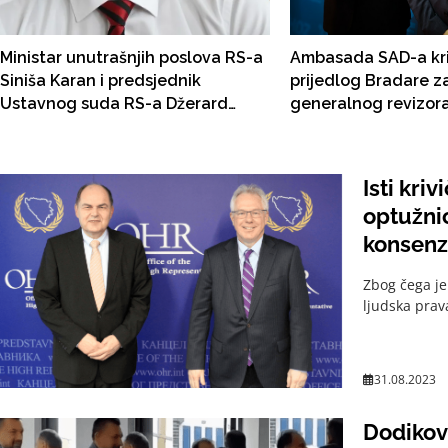
Ministar unutrašnjih poslova RS-a
Ambasada SAD-a kri
Siniša Karan i predsjednik
prijedlog Bradare za
Ustavnog suda RS-a Džerard
generalnog revizora 
Selaman završili na američkoj
FBiH: Zakon jasno pr
crnoj listi
Ured apolitičan
Isti kri
optužni
konsenz
Zbog čega je
ljudska prav
31.08.2023
Dodikov 