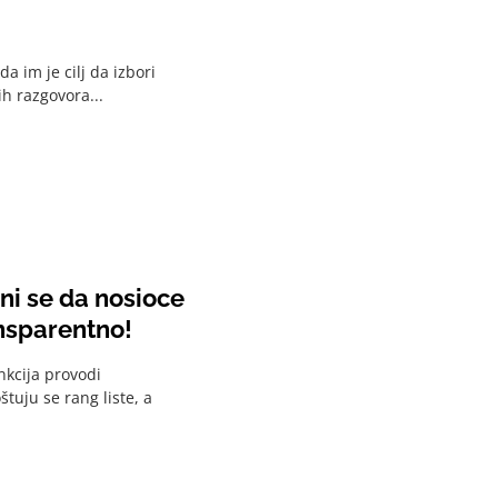
a im je cilj da izbori
h razgovora...
ni se da nosioce
ansparentno!
nkcija provodi
tuju se rang liste, a