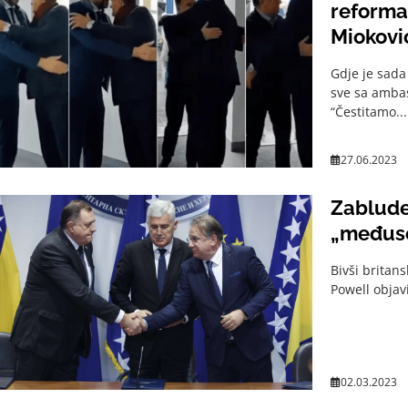
reformat
Miokovi
Gdje je sada
sve sa amba
“Čestitamo...
27.06.2023
Zablude
„međuso
Bivši britan
Powell objavi
02.03.2023