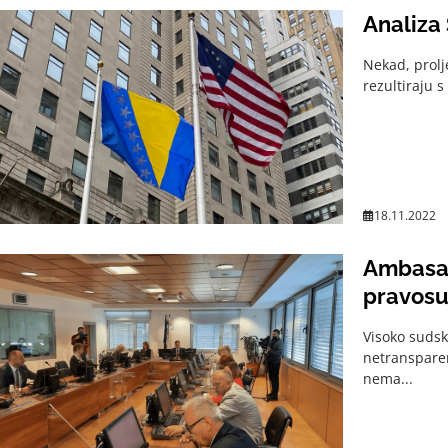
Analiza
Nekad, prolje
rezultiraju 
18.11.2022
Ambasad
pravosu
Visoko sudsk
netransparen
nema...