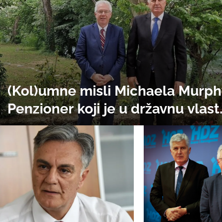
(Kol)umne misli Michaela Murph
Penzioner koji je u državnu vlast
uvukao Dodika i Čovića, a suspe
bošnjačkog glasa za ministra po
Ramu Isaka, "zabrinut" za Bosnu