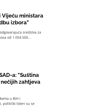
 Vijeću ministara
dbu izbora"
 odgovarajuća sredstva za
nosa od 1.054.500...
SAD-a: "Suština
 nečijih zahtjeva
nkama u BiH i
 politički lideri su se