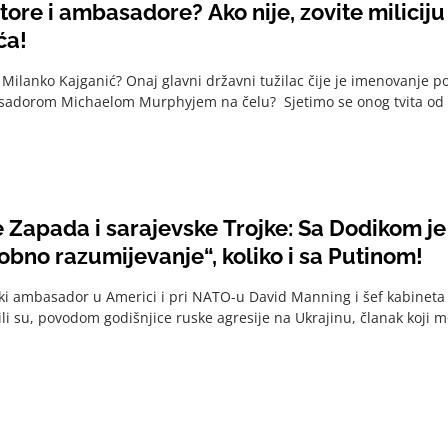
ore i ambasadore? Ako nije, zovite milicij
ća!
 Milanko Kajganić? Onaj glavni državni tužilac čije je imenovanje
sadorom Michaelom Murphyjem na čelu? Sjetimo se onog tvita od 2
 Zapada i sarajevske Trojke: Sa Dodikom j
bno razumijevanje“, koliko i sa Putinom!
ski ambasador u Americi i pri NATO-u David Manning i šef kabineta
li su, povodom godišnjice ruske agresije na Ukrajinu, članak koji mož