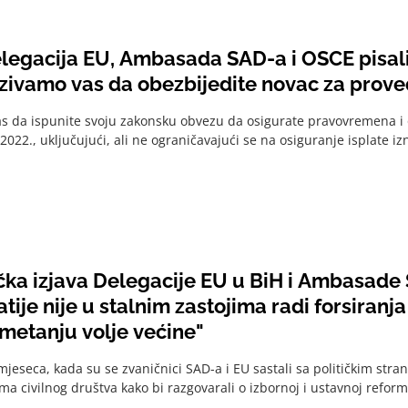
legacija EU, Ambasada SAD-a i OSCE pisali
ozivamo vas da obezbijedite novac za prove
s da ispunite svoju zakonsku obvezu da osigurate pravovremena i
022., uključujući, ali ne ograničavajući se na osiguranje isplate iz
čka izjava Delegacije EU u BiH i Ambasade 
ije nije u stalnim zastojima radi forsiranja
ametanju volje većine"
mjeseca, kada su se zvaničnici SAD-a i EU sastali sa političkim stra
a civilnog društva kako bi razgovarali o izbornoj i ustavnoj reformi,