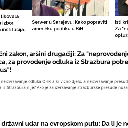
tikovala
Serwer u Sarajevu: Kako popraviti
Isti k
 izbor
američku politiku u BiH
Za "n
institucija
optuž
opisuje da je
iz St
i kon
vični zakon, aršini drugačiji: Za "neprovođe
ca, za provođenje odluka iz Strazbura potr
us"!
 neizvršavanje odluka OHR-a krivično djelo, a neizvršavanje presu
a iz Strazbura nije? Ako je za izvršavanje strazburške presude nužan
državni udar na evropskom putu: Da li je ne