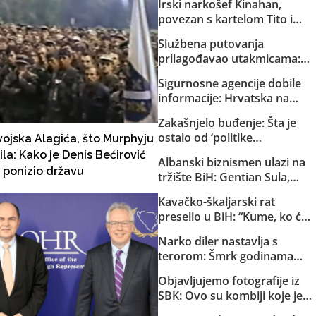
Irski narkošef Kinahan,
povezan s kartelom Tito i
Dino, pred izručenjem Irskoj:
Službena putovanja
Vladin avion već sletio u
prilagođavao utakmicama:
Dubai
Helez sa saradnicima o
Sigurnosne agencije dobile
državnom trošku pratio
informacije: Hrvatska na
reprezentaciju BiH
Željavi pravi imigracioni
Zakašnjelo buđenje: Šta je
centar kako bi u BiH mogla
ostalo od ‘politike
 vojska Alagića, što Murphyju
ilegalno prebacivati migrante
kompromisa’ s HDZ-om i
ila: Kako je Denis Bećirović
Albanski biznismen ulazi na
SNSD-om?
) ponizio državu
tržište BiH: Gentian Sula,
kojem se sudi zbog korupcije
Kavačko-škaljarski rat
u dvije države, dobio licencu
preselio u BiH: “Kume, ko će
DERK-a za trgovinu strujom
ti čuvati djecu?”
Narko diler nastavlja s
terorom: Šmrk godinama
nekažnjeno zlostavlja
Objavljujemo fotografije iz
Sarajlije i snima svoje
SBK: Ovo su kombiji koje je
brutalne akcije!
EuroExpress “rentao” MUP-u