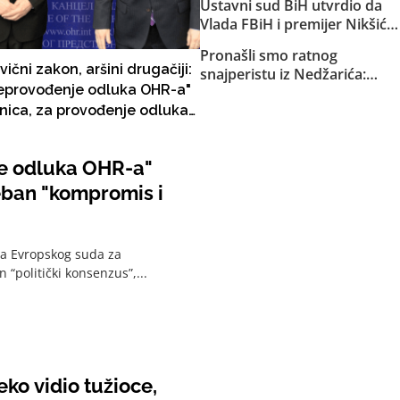
Ustavni sud BiH utvrdio da
Republike Srpske za akciju u
Vlada FBiH i premijer Nikšić
Bugojnu!
nisu proveli niz njegovih
Pronašli smo ratnog
odluka: Sud obavijestio
rivični zakon, aršini drugačiji:
snajperistu iz Nedžarića:
državno Tužilaštvo
eprovođenje odluka OHR-a"
Pucanj pred kamerama u
nica, za provođenje odluka
glavu civila
razbura potreban "kompromis
senzus"!
nje odluka OHR-a"
eban "kompromis i
da Evropskog suda za
 “politički konsenzus”,...
ko vidio tužioce,