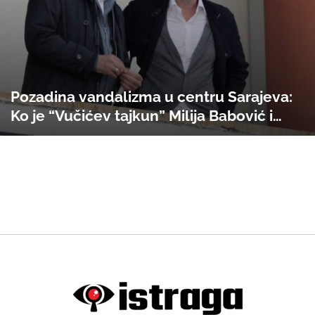
Pozadina vandalizma u centru Sarajeva:
Ko je “Vučićev tajkun” Milija Babović i
kome je zasmetalo njegovo poslovanje u
BiH