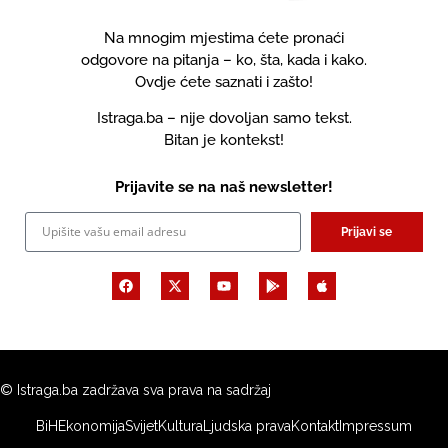
Na mnogim mjestima ćete pronaći
odgovore na pitanja – ko, šta, kada i kako.
Ovdje ćete saznati i zašto!
Istraga.ba – nije dovoljan samo tekst.
Bitan je kontekst!
Prijavite se na naš newsletter!
Prijavi se
© Istraga.ba zadržava sva prava na sadržaj
BiH
Ekonomija
Svijet
Kultura
Ljudska prava
Kontakt
Impressum