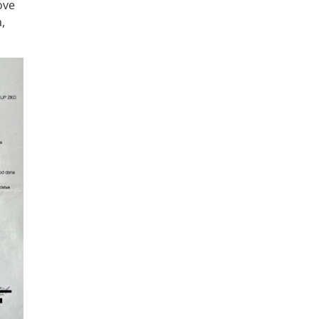
ove
,