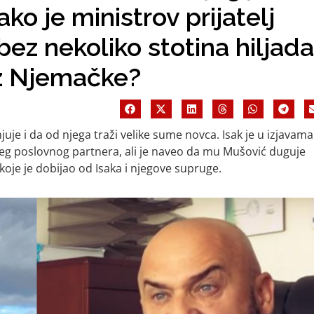
o je ministrov prijatelj
ez nekoliko stotina hiljada
iz Njemačke?
uje i da od njega traži velike sume novca. Isak je u izjavama
jeg poslovnog partnera, ali je naveo da mu Mušović duguje
koje je dobijao od Isaka i njegove supruge.