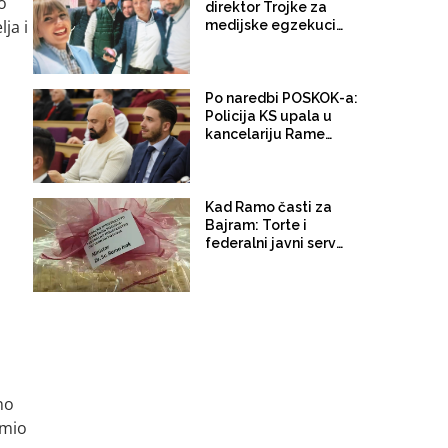
o
direktor Trojke za
ja i
medijske egzekucije:
„Mi kada udarimo -
udarimo preko pravih i
najjačih medija!“
Po naredbi POSKOK-a:
Policija KS upala u
kancelariju Rame
Isaka. Oduzet mu
telefon. Pretresi u toku
Kad Ramo časti za
Bajram: Torte i
federalni javni servis u
„sigurnim rukama“
ministra Isaka
no
jmio