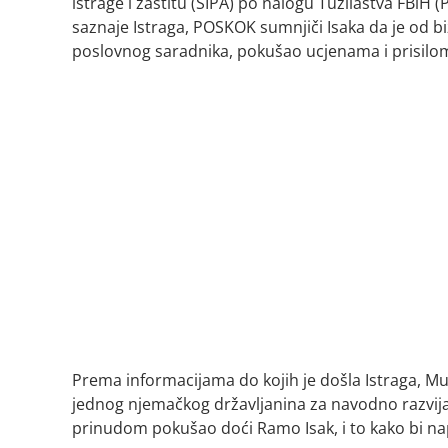
istrage i zaštitu (SIPA) po nalogu Tužilaštva FBiH 
saznaje Istraga, POSKOK sumnjiči Isaka da je od b
poslovnog saradnika, pokušao ucjenama i prisilom 
Prema informacijama do kojih je došla Istraga, M
jednog njemačkog državljanina za navodno razvij
prinudom pokušao doći Ramo Isak, i to kako bi na