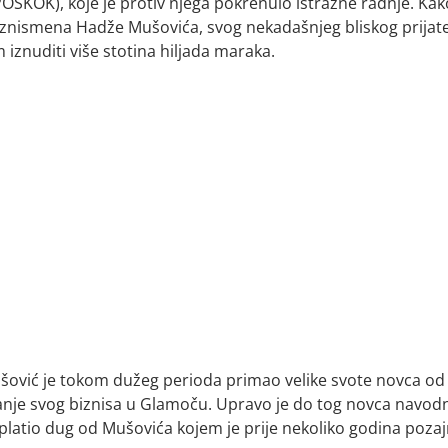
(POSKOK), koje je protiv njega pokrenulo istražne radnje. Kak
iznismena Hadže Mušovića, svog nekadašnjeg bliskog prijatel
iznuditi više stotina hiljada maraka.
ušović je tokom dužeg perioda primao velike svote novca od
anje svog biznisa u Glamoču. Upravo je do tog novca navod
platio dug od Mušovića kojem je prije nekoliko godina poza