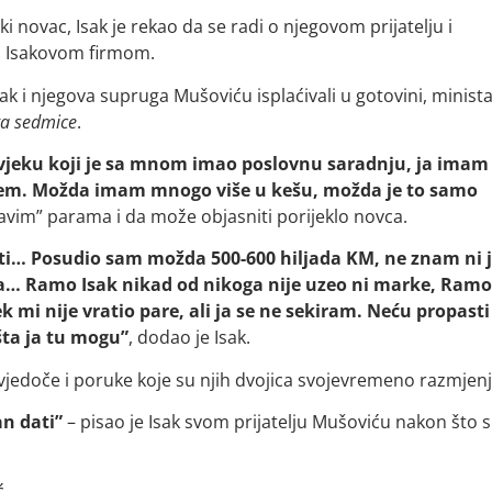
 novac, Isak je rekao da se radi o njegovom prijatelju i
a Isakovom firmom.
ak i njegova supruga Mušoviću isplaćivali u gotovini, minist
ga sedmice
.
vjeku koji je sa mnom imao poslovnu saradnju, ja imam
oblem. Možda imam mnogo više u kešu, možda je to samo
rljavim” parama i da može objasniti porijeklo novca.
ti… Posudio sam možda 500-600 hiljada KM, ne znam ni 
una… Ramo Isak nikad od nikoga nije uzeo ni marke, Ramo
k mi nije vratio pare, ali ja se ne sekiram. Neću propasti
šta ja tu mogu”
, dodao je Isak.
edoče i poruke koje su njih dvojica svojevremeno razmjenji
an dati”
– pisao je Isak svom prijatelju Mušoviću nakon što s
.