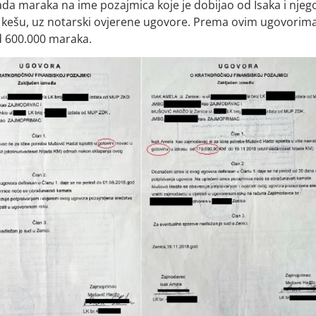
ada maraka na ime pozajmica koje je dobijao od Isaka i njeg
u kešu, uz notarski ovjerene ugovore. Prema ovim ugovorima
od 600.000 maraka.