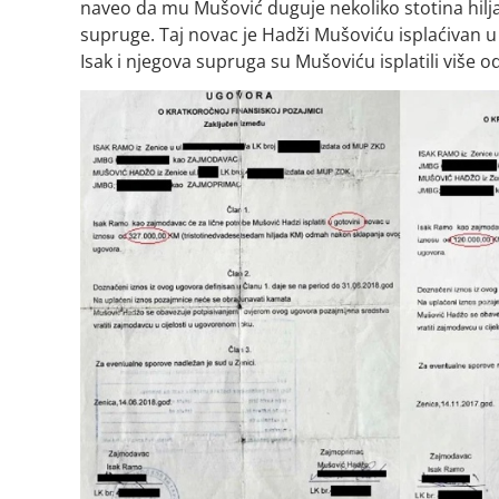
naveo da mu Mušović duguje nekoliko stotina hilj
supruge. Taj novac je Hadži Mušoviću isplaćivan 
Isak i njegova supruga su Mušoviću isplatili više 