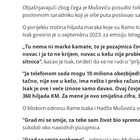
Objašnjavajući zbog čega je Mušoviću posudio toliki
poslovnom saradniku koji je više puta poslovao s
O porijeklu stotina hiljada maraka koje su Ramo Is
Isak govorio je u septembru 2023. za emisiju
Istra
„Tu nema ni marke kamate, to je pozajmica čo
novac i ja to ne krijem, novac u kešu nije pr
sitnica”
, kazao je Isak, tvrdeći da se ne radi o “p
“Ja telefonom sada mogu 10 miliona obezbijedi
tačno, nije sve u kešu, ima nešto i preko rač
Isak je ove i veće iznose samo davao. Ovaj čovje
360 hiljada KM. Za mene je ovo smiješna cifra, 
O bliskom odnosu Rame Isaka i Hadže Mušovića svj
“Grad mi se smije, za tebe sam život bio sprem
sukobili oko navodnih pozajmica.
“Grad se smije svakome”
– odgovara mu Mušović