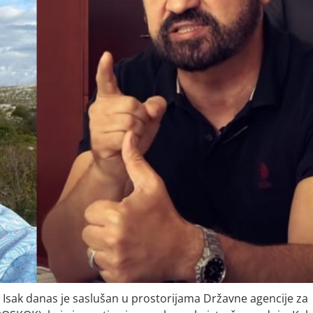
 Isak danas je saslušan u prostorijama Državne agencije za