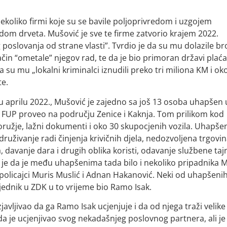
ekoliko firmi koje su se bavile poljoprivredom i uzgojem
dom drveta. Mušović je sve te firme zatvorio krajem 2022.
poslovanja od strane vlasti”. Tvrdio je da su mu dolazile br
način “ometale” njegov rad, te da je bio primoran državi plaća
a su mu „lokalni kriminalci iznudili preko tri miliona KM i ok
te.
, u aprilu 2022., Mušović je zajedno sa još 13 osoba uhapšen 
va FUP proveo na području Zenice i Kaknja. Tom prilikom kod
užje, lažni dokumenti i oko 30 skupocjenih vozila. Uhapše
druživanje radi činjenja krivičnih djela, nedozvoljena trgovin
 davanje dara i drugih oblika koristi, odavanje službene tajn
no je da je među uhapšenima tada bilo i nekoliko pripadnika 
 policajci Muris Muslić i Adnan Hakanović. Neki od uhapšenih 
jednik u ZDK u to vrijeme bio Ramo Isak.
javljivao da ga Ramo Isak ucjenjuje i da od njega traži velike
da je ucjenjivao svog nekadašnjeg poslovnog partnera, ali je