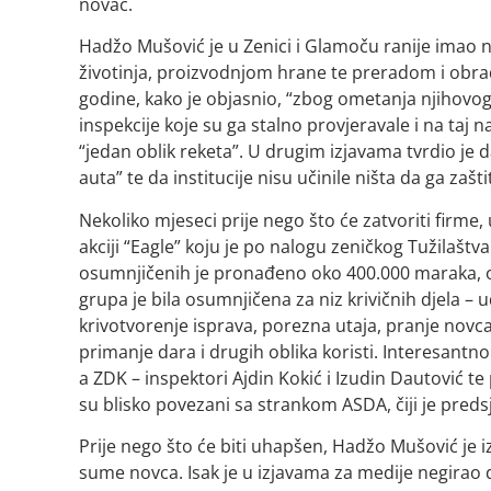
novac.
Hadžo Mušović je u Zenici i Glamoču ranije imao n
životinja, proizvodnjom hrane te preradom i obra
godine, kako je objasnio, “zbog ometanja njihovog 
inspekcije koje su ga stalno provjeravale i na taj 
“jedan oblik reketa”. U drugim izjavama tvrdio je d
auta” te da institucije nisu učinile ništa da ga zašti
Nekoliko mjeseci prije nego što će zatvoriti firme
akciji “Eagle” koju je po nalogu zeničkog Tužilašt
osumnjičenih je pronađeno oko 400.000 maraka, or
grupa je bila osumnjičena za niz krivičnih djela – u
krivotvorenje isprava, porezna utaja, pranje novca,
primanje dara i drugih oblika koristi. Interesant
a ZDK – inspektori Ajdin Kokić i Izudin Dautović te
su blisko povezani sa strankom ASDA, čiji je preds
Prije nego što će biti uhapšen, Hadžo Mušović je iz
sume novca. Isak je u izjavama za medije negirao 