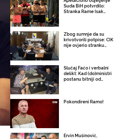
biti istrage?
Apelaciono odjeljenje
Suda BiH potvrdilo:
Stranka Rame Isaka ne
može na izbore za
državni nivo jer je
zloupotrijebila potpise
Zbog sumnje da su
krivotvorili potpise: CIK
nije ovjerio stranku
Rame Isaka za državni
nivo vlasti
Slučaj Faćo i verbalni
delikt: Kad (do)ministri
postanu bitniji od
Konvencije
Pokondireni Ramo!
Ervin Mušinović,