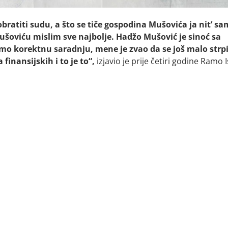
bratiti sudu, a što se tiče gospodina Mušovića ja nit’ sa
Mušoviću mislim sve najbolje. Hadžo Mušović je sinoć sa
o korektnu saradnju, mene je zvao da se još malo str
finansijskih i to je to“,
izjavio je prije četiri godine Ramo 