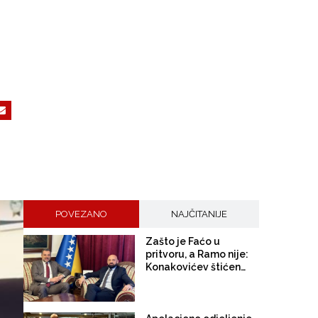
POVEZANO
NAJČITANIJE
Zašto je Faćo u
pritvoru, a Ramo nije:
Konakovićev štićenik
Isak uhvaćen u
krivičnom djelu
falsificiranja, hoće li