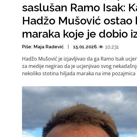
saslušan Ramo Isak: Kak
Hadžo Mušović ostao b
maraka koje je dobio 
Piše:
Maja Radević
15.01.2026.
10.231
Hadžo Mušović je izjavljivao da ga Ramo Isak ucjenj
za medije negirao da je ucjenjivao svog nekadašn
nekoliko stotina hiljada maraka na ime pozajmica 