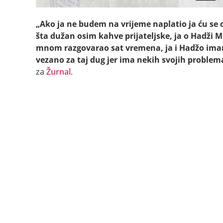
„Ako ja ne budem na vrijeme naplatio ja ću se o
šta dužan osim kahve prijateljske, ja o Hadži 
mnom razgovarao sat vremena, ja i Hadžo imam
vezano za taj dug jer ima nekih svojih problema 
za
Žurnal
.