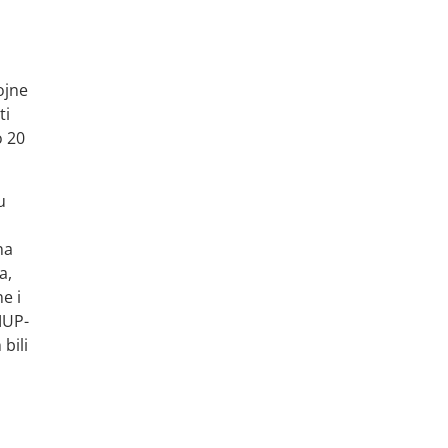
ojne
ti
o 20
u
na
a,
e i
MUP-
bili