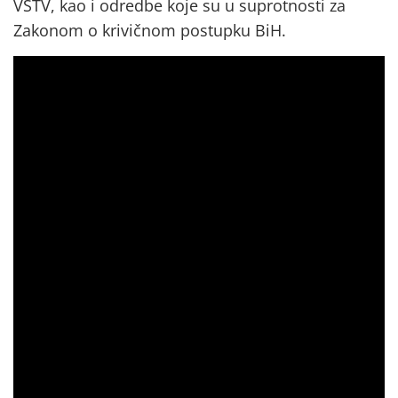
VSTV, kao i odredbe koje su u suprotnosti za
Zakonom o krivičnom postupku BiH.