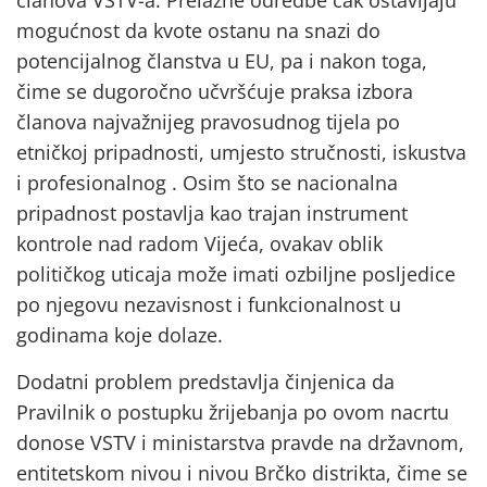
članova VSTV-a. Prelazne odredbe čak ostavljaju
mogućnost da kvote ostanu na snazi do
potencijalnog članstva u EU, pa i nakon toga,
čime se dugoročno učvršćuje praksa izbora
članova najvažnijeg pravosudnog tijela po
etničkoj pripadnosti, umjesto stručnosti, iskustva
i profesionalnog . Osim što se nacionalna
pripadnost postavlja kao trajan instrument
kontrole nad radom Vijeća, ovakav oblik
političkog uticaja može imati ozbiljne posljedice
po njegovu nezavisnost i funkcionalnost u
godinama koje dolaze.
Dodatni problem predstavlja činjenica da
Pravilnik o postupku žrijebanja po ovom nacrtu
donose VSTV i ministarstva pravde na državnom,
entitetskom nivou i nivou Brčko distrikta, čime se