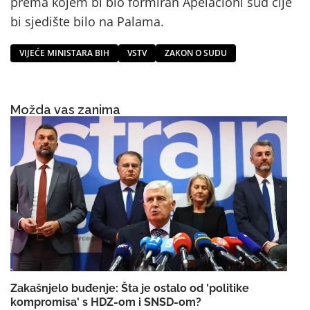
prema kojem bi bio formiran Apelacioni sud čije
bi sjedište bilo na Palama.
VIJEĆE MINISTARA BIH
VSTV
ZAKON O SUDU
Možda vas zanima
Zakašnjelo buđenje: Šta je ostalo od 'politike
kompromisa' s HDZ-om i SNSD-om?