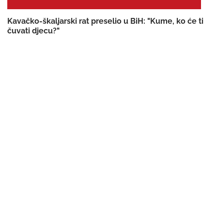
Kavačko-škaljarski rat preselio u BiH: "Kume, ko će ti
čuvati djecu?"