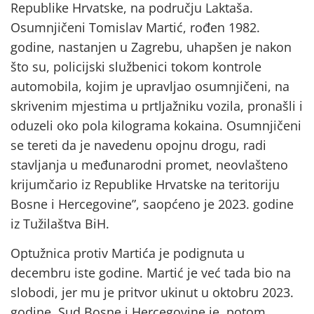
Republike Hrvatske, na području Laktaša.
Osumnjičeni Tomislav Martić, rođen 1982.
godine, nastanjen u Zagrebu, uhapšen je nakon
što su, policijski službenici tokom kontrole
automobila, kojim je upravljao osumnjičeni, na
skrivenim mjestima u prtljažniku vozila, pronašli i
oduzeli oko pola kilograma kokaina. Osumnjičeni
se tereti da je navedenu opojnu drogu, radi
stavljanja u međunarodni promet, neovlašteno
krijumčario iz Republike Hrvatske na teritoriju
Bosne i Hercegovine”, saopćeno je 2023. godine
iz Tužilaštva BiH.
Optužnica protiv Martića je podignuta u
decembru iste godine. Martić je već tada bio na
slobodi, jer mu je pritvor ukinut u oktobru 2023.
godine. Sud Bosne i Hercegovine je, potom,