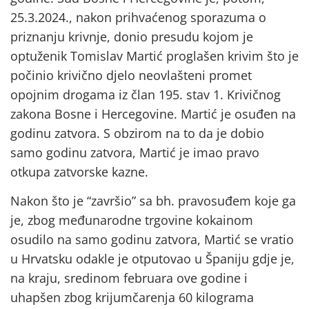
25.3.2024., nakon prihvaćenog sporazuma o
priznanju krivnje, donio presudu kojom je
optuženik Tomislav Martić proglašen krivim što je
počinio krivično djelo neovlašteni promet
opojnim drogama iz član 195. stav 1. Krivičnog
zakona Bosne i Hercegovine. Martić je osuđen na
godinu zatvora. S obzirom na to da je dobio
samo godinu zatvora, Martić je imao pravo
otkupa zatvorske kazne.
Nakon što je “završio” sa bh. pravosuđem koje ga
je, zbog međunarodne trgovine kokainom
osudilo na samo godinu zatvora, Martić se vratio
u Hrvatsku odakle je otputovao u Španiju gdje je,
na kraju, sredinom februara ove godine i
uhapšen zbog krijumčarenja 60 kilograma