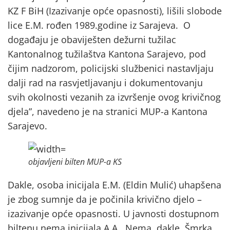
KZ F BiH (Izazivanje opće opasnosti), lišili slobode
lice E.M. rođen 1989.godine iz Sarajeva. O
događaju je obaviješten dežurni tužilac
Kantonalnog tužilaštva Kantona Sarajevo, pod
čijim nadzorom, policijski službenici nastavljaju
dalji rad na rasvjetljavanju i dokumentovanju
svih okolnosti vezanih za izvršenje ovog krivičnog
djela”, navedeno je na stranici MUP-a Kantona
Sarajevo.
objavljeni bilten MUP-a KS
Dakle, osoba inicijala E.M. (Eldin Mulić) uhapšena
je zbog sumnje da je počinila krivično djelo –
izazivanje opće opasnosti. U javnosti dostupnom
biltenu nema inicijala A.A.. Nema, dakle, Šmrka,