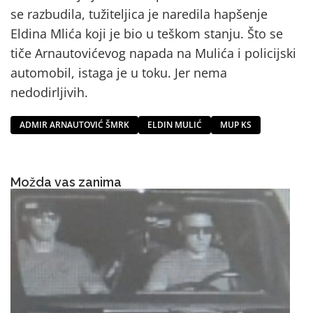
se razbudila, tužiteljica je naredila hapšenje
Eldina Mlića koji je bio u teškom stanju. Što se
tiče Arnautovićevog napada na Mulića i policijski
automobil, istaga je u toku. Jer nema
nedodirljivih.
ADMIR ARNAUTOVIĆ ŠMRK
ELDIN MULIĆ
MUP KS
Možda vas zanima