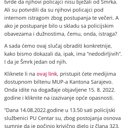
tvrde da njihovi policajci nisu bježali od Šmrka.
Ali su potvrdili da su njihovi policajci pod
internom istragom zbog postupanja te večeri. A
ako je postupanje bilo u skladu sa policijskim
obavezama i dužnostima, čemu, onda, istraga?
A sada ćemo ovaj slučaj obraditi konkretnije,
kako bismo dokazali da, ipak, ima “nedodirljivih”.
I da je Šmrk jedan od njih.
Kliknete li na
ovaj link
, pristupit ćete medijima
dostupnom biltenu MUP-a Kantona Sarajevo.
Onda idite na događaje objavljene 15. 8. 2022.
godine i kliknite na izazivanje opće opasnosti.
“Dana 14.08.2022.godine u 13.50 sati policijski
službenici PU Centar su, zbog postojanja osnova
sumnje da je počinio krivično djelo iz člana 323.