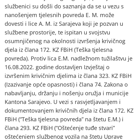
službenici su došli do saznanja da se u vezu s
nanošenjem tjelesnih povreda E. M. može
dovesti i lice A. M. iz Sarajeva koji je pozvan u
službene prostorije, te ispitan u svojstvu
osumnjičenog na okolnosti izvršenja krivičnog
djela iz člana 172. KZ FBiH (Teška tjelesna
povreda). Protiv lica E.M. nadležnom tužilaštvu je
16.08.2022. godine dostavljen Izvještaj o
izvršenim krivičnim djelima iz člana 323. KZ FBiH
(Izazivanje opće opasnosti) i člana 74. Zakona o
nabavljanju, držanju i nošenju oružja i municije
Kantona Sarajevo. U vezi s rasvjetljavanjem i
dokumentovanjem krivičnih djela iz člana 172. KZ
FBiH (“Teška tjelesna povreda” na štetu E.M.) i
člana 293. KZ FBiH (“Oštećenje tuđe stvari”
oštećenjem službenog vozila na štetu Uprave