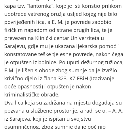
kapa tzv. “fantomka”, koje je isti koristio prilikom
upotrebe vatrenog oružja usljed kojeg nije bilo
povrijeđenih lica, a E. M. je povrede zadobio
fizičkim napadom od strane drugih lica, te je
prevezen na Klinički centar Univerziteta u
Sarajevu, gdje mu je ukazana ljekarska pomoć i
konstatovane teške tjelesne povrede, nakon čega
je otpušten iz bolnice. Po uputi dežurnog tužioca,
E.M. je lišen slobode zbog sumnje da je izvršio
krivično djelo iz člana 323. KZ FBiH (Izazivanje
opće opasnosti) i otpušten je nakon
kriminalističke obrade.
Dva lica koja su zadržana na mjestu događaja su
pozvana u službene prostorije, a radi se o: – A. A.
iz Sarajeva, koji je ispitan u svojstvu
osumnjičenog, zbog sumnje da je počinio