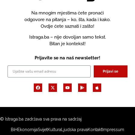
Na mnogim mjestima ćete pronaći
odgovore na pitanja – ko, šta, kada i kako.
Ovdje ćete saznati i zašto!
Istraga.ba – nije dovoljan samo tekst.
Bitan je kontekst!
Prijavite se na naš newsletter!
Prijavi se
© Istraga.ba zadržava sva prava na sadržaj
BiH
Ekonomija
Svijet
Kultura
Ljudska prava
Kontakt
Impressum