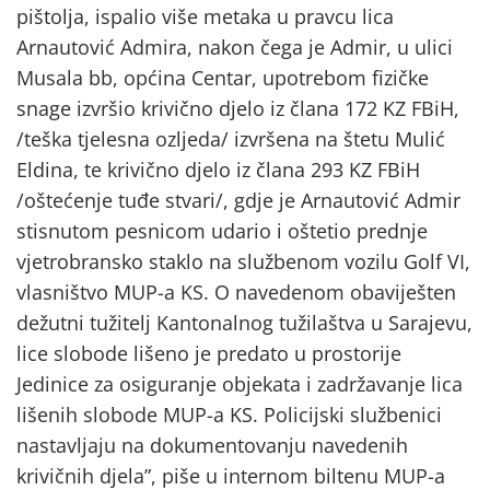
pištolja, ispalio više metaka u pravcu lica
Arnautović Admira, nakon čega je Admir, u ulici
Musala bb, općina Centar, upotrebom fizičke
snage izvršio krivično djelo iz člana 172 KZ FBiH,
/teška tjelesna ozljeda/ izvršena na štetu Mulić
Eldina, te krivično djelo iz člana 293 KZ FBiH
/oštećenje tuđe stvari/, gdje je Arnautović Admir
stisnutom pesnicom udario i oštetio prednje
vjetrobransko staklo na službenom vozilu Golf VI,
vlasništvo MUP-a KS. O navedenom obaviješten
dežutni tužitelj Kantonalnog tužilaštva u Sarajevu,
lice slobode lišeno je predato u prostorije
Jedinice za osiguranje objekata i zadržavanje lica
lišenih slobode MUP-a KS. Policijski službenici
nastavljaju na dokumentovanju navedenih
krivičnih djela”, piše u internom biltenu MUP-a