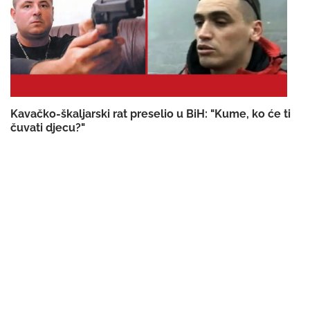
Kavačko-škaljarski rat preselio u BiH: "Kume, ko će ti
čuvati djecu?"