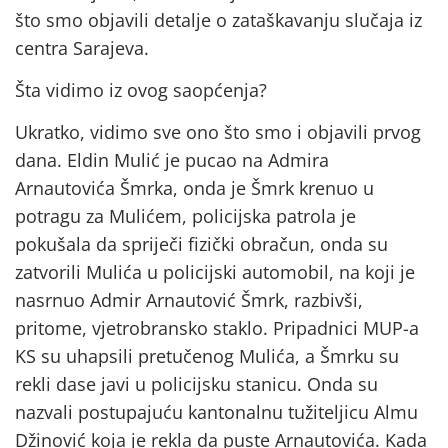
što smo objavili detalje o zataškavanju slučaja iz
centra Sarajeva.
Šta vidimo iz ovog saopćenja?
Ukratko, vidimo sve ono što smo i objavili prvog
dana. Eldin Mulić je pucao na Admira
Arnautovića Šmrka, onda je Šmrk krenuo u
potragu za Mulićem, policijska patrola je
pokušala da spriječi fizički obračun, onda su
zatvorili Mulića u policijski automobil, na koji je
nasrnuo Admir Arnautović Šmrk, razbivši,
pritome, vjetrobransko staklo. Pripadnici MUP-a
KS su uhapsili pretučenog Mulića, a Šmrku su
rekli dase javi u policijsku stanicu. Onda su
nazvali postupajuću kantonalnu tužiteljicu Almu
Džinović koja je rekla da puste Arnautovića. Kada