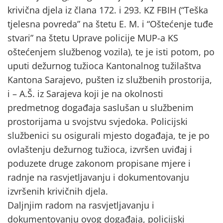
krivična djela iz člana 172. i 293. KZ FBIH (“Teška
tjelesna povreda” na štetu E. M. i “Oštećenje tuđe
stvari” na štetu Uprave policije MUP-a KS
oštećenjem službenog vozila), te je isti potom, po
uputi dežurnog tužioca Kantonalnog tužilaštva
Kantona Sarajevo, pušten iz službenih prostorija,
i – A.Š. iz Sarajeva koji je na okolnosti
predmetnog događaja saslušan u službenim
prostorijama u svojstvu svjedoka. Policijski
službenici su osigurali mjesto događaja, te je po
ovlaštenju dežurnog tužioca, izvršen uviđaj i
poduzete druge zakonom propisane mjere i
radnje na rasvjetljavanju i dokumentovanju
izvršenih krivičnih djela.
Daljnjim radom na rasvjetljavanju i
dokumentovanju ovog događaja, policijski