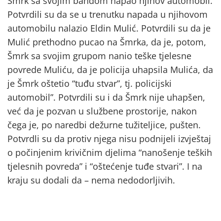
Šmrk sa svojim bandom napao njihov automobil.
Potvrdili su da se u trenutku napada u njihovom
automobilu nalazio Eldin Mulić. Potvrdili su da je
Mulić prethodno pucao na Šmrka, da je, potom,
Šmrk sa svojim grupom nanio teške tjelesne
povrede Muliću, da je policija uhapsila Mulića, da
je Šmrk oštetio “tuđu stvar”, tj. policijski
automobil”. Potvrdili su i da Šmrk nije uhapšen,
već da je pozvan u službene prostorije, nakon
čega je, po naredbi dežurne tužiteljice, pušten.
Potvrdli su da protiv njega nisu podnijeli izvještaj
o počinjenim krivičnim djelima “nanošenje teških
tjelesnih povreda” i “oštećenje tuđe stvari”. I na
kraju su dodali da – nema nedodorljivih.