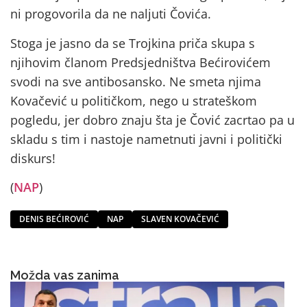
ni progovorila da ne naljuti Čovića.
Stoga je jasno da se Trojkina priča skupa s
njihovim članom Predsjedništva Bećirovićem
svodi na sve antibosansko. Ne smeta njima
Kovačević u političkom, nego u strateškom
pogledu, jer dobro znaju šta je Čović zacrtao pa u
skladu s tim i nastoje nametnuti javni i politički
diskurs!
(
NAP
)
DENIS BEĆIROVIĆ
NAP
SLAVEN KOVAČEVIĆ
Možda vas zanima