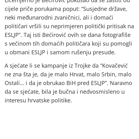
Licemjerno je Bećirović pokušao da se zaštiti od
cijele priče porukama poput: “Susjedne države,
neki međunarodni zvaničnici, ali i domaći
političari vršili su neprimjeren politički pritisak na
ESLJP”. Taj isti Bećirović ovih se dana fotografiše
s većinom tih domaćih političara koji su pomogli
u obmani ESLJP i samom rušenju presude.
A sjećate li se kampanje iz Trojke da “Kovačević
ne zna šta je, da je malo Hrvat, malo Srbin, malo
Ostali… i da je obrukao BiH pred ESLJP”. Naravno
da se sjećate, bila je bučna i nedvosmisleno u
interesu hrvatske politike.