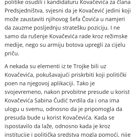
politike osudili i kandidaturu Kovačevića za člana
Predsjedništva, svjesni da je Kovačević jedini koji
može zaustaviti njihovog šefa Čovića u namjeri
da zauzme posljednju stratešku poziciju. I ne
samo da rušenje Kovačevića rade kroz režimske
medije, nego su armiju botova upregli za cijelu
priču.
A nekada su elementi iz te Trojke bili uz
Kovačevića, pokušavajući priskrbiti koji politički
poen na njegovoj aplikaciji. Tako je
svojevremeno, nakon prvobitne presude u korist
Kovačevića Sabina Ćudić tvrdila da i ona ima
ulogu u svemu, odnosno da je pripomogla da
presuda bude u korist Kovačevića. Kada se
ispostavilo da laže, odnosno kada je kroz
institucije i politička sredstva mogla pomoći, nije