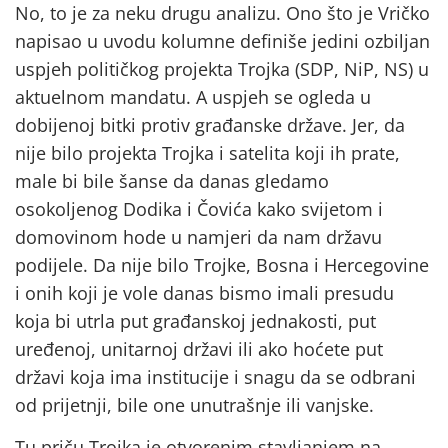
No, to je za neku drugu analizu. Ono što je Vričko
napisao u uvodu kolumne definiše jedini ozbiljan
uspjeh političkog projekta Trojka (SDP, NiP, NS) u
aktuelnom mandatu. A uspjeh se ogleda u
dobijenoj bitki protiv građanske države. Jer, da
nije bilo projekta Trojka i satelita koji ih prate,
male bi bile šanse da danas gledamo
osokoljenog Dodika i Čovića kako svijetom i
domovinom hode u namjeri da nam državu
podijele. Da nije bilo Trojke, Bosna i Hercegovine
i onih koji je vole danas bismo imali presudu
koja bi utrla put građanskoj jednakosti, put
uređenoj, unitarnoj državi ili ako hoćete put
državi koja ima institucije i snagu da se odbrani
od prijetnji, bile one unutrašnje ili vanjske.
Tu priču Trojka je otvorenim stavljanjem na