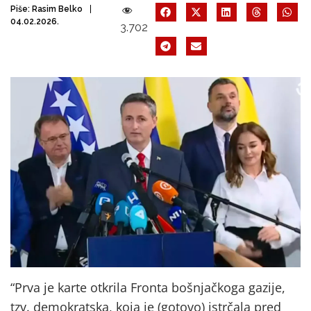
Piše:
Rasim Belko
04.02.2026.
3.702
“Prva je karte otkrila Fronta bošnjačkoga gazije,
tzv. demokratska, koja je (gotovo) istrčala pred