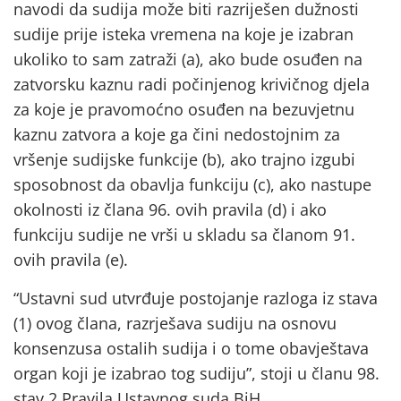
navodi da sudija može biti razriješen dužnosti
sudije prije isteka vremena na koje je izabran
ukoliko to sam zatraži (a), ako bude osuđen na
zatvorsku kaznu radi počinjenog krivičnog djela
za koje je pravomoćno osuđen na bezuvjetnu
kaznu zatvora a koje ga čini nedostojnim za
vršenje sudijske funkcije (b), ako trajno izgubi
sposobnost da obavlja funkciju (c), ako nastupe
okolnosti iz člana 96. ovih pravila (d) i ako
funkciju sudije ne vrši u skladu sa članom 91.
ovih pravila (e).
“Ustavni sud utvrđuje postojanje razloga iz stava
(1) ovog člana, razrješava sudiju na osnovu
konsenzusa ostalih sudija i o tome obavještava
organ koji je izabrao tog sudiju”, stoji u članu 98.
stav 2 Pravila Ustavnog suda BiH.