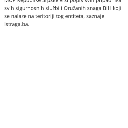
MUP Republike Srpske vrši popis svih pripadnika
svih sigurnosnih službi i Oružanih snaga BiH koji
se nalaze na teritoriji tog entiteta, saznaje
Istraga.ba.