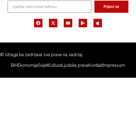
Prijavi se
© Istraga.ba zadržava sva prava na sadržaj
BiH
Ekonomija
Svijet
Kultura
Ljudska prava
Kontakt
Impressum