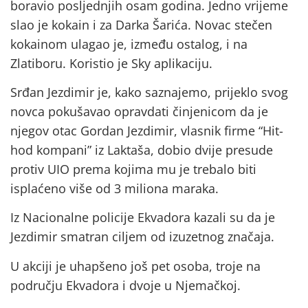
boravio posljednjih osam godina. Jedno vrijeme
slao je kokain i za Darka Šarića. Novac stečen
kokainom ulagao je, između ostalog, i na
Zlatiboru. Koristio je Sky aplikaciju.
Srđan Jezdimir je, kako saznajemo, prijeklo svog
novca pokušavao opravdati činjenicom da je
njegov otac Gordan Jezdimir, vlasnik firme “Hit-
hod kompani” iz Laktaša, dobio dvije presude
protiv UIO prema kojima mu je trebalo biti
isplaćeno više od 3 miliona maraka.
Iz Nacionalne policije Ekvadora kazali su da je
Jezdimir smatran ciljem od izuzetnog značaja.
U akciji je uhapšeno još pet osoba, troje na
području Ekvadora i dvoje u Njemačkoj.