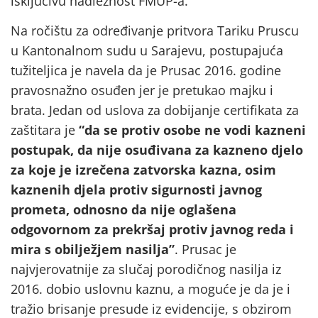
isključivu nadležnost FMUP-a.
Na ročištu za određivanje pritvora Tariku Pruscu
u Kantonalnom sudu u Sarajevu, postupajuća
tužiteljica je navela da je Prusac 2016. godine
pravosnažno osuđen jer je pretukao majku i
brata. Jedan od uslova za dobijanje certifikata za
zaštitara je
“da se protiv osobe ne vodi kazneni
postupak, da nije osuđivana za kazneno djelo
za koje je izrečena zatvorska kazna, osim
kaznenih djela protiv sigurnosti javnog
prometa, odnosno da nije oglašena
odgovornom za prekršaj protiv javnog reda i
mira s obilježjem nasilja”
. Prusac je
najvjerovatnije za slučaj porodičnog nasilja iz
2016. dobio uslovnu kaznu, a moguće je da je i
tražio brisanje presude iz evidencije, s obzirom