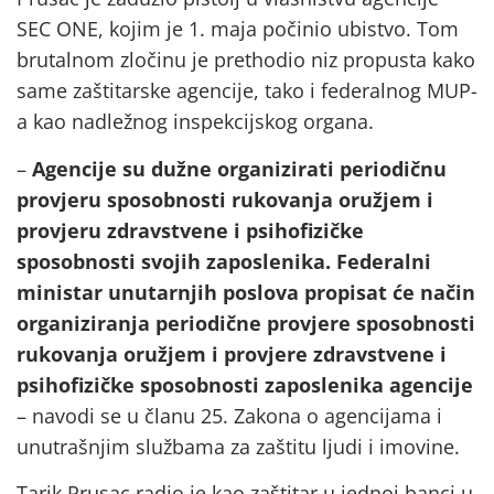
SEC ONE, kojim je 1. maja počinio ubistvo. Tom
brutalnom zločinu je prethodio niz propusta kako
same zaštitarske agencije, tako i federalnog MUP-
a kao nadležnog inspekcijskog organa.
–
Agencije su dužne organizirati periodičnu
provjeru sposobnosti rukovanja oružjem i
provjeru zdravstvene i psihofizičke
sposobnosti svojih zaposlenika. Federalni
ministar unutarnjih poslova propisat će način
organiziranja periodične provjere sposobnosti
rukovanja oružjem i provjere zdravstvene i
psihofizičke sposobnosti zaposlenika agencije
– navodi se u članu 25. Zakona o agencijama i
unutrašnjim službama za zaštitu ljudi i imovine.
Tarik Prusac radio je kao zaštitar u jednoj banci u