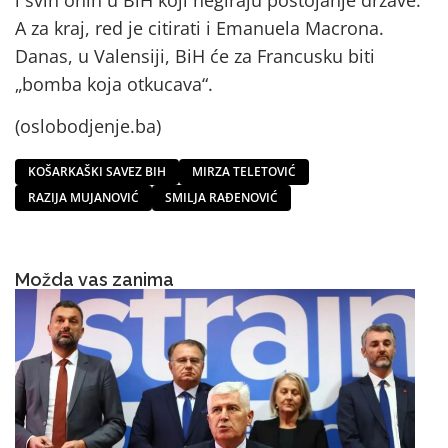
A za kraj, red je citirati i Emanuela Macrona.
Danas, u Valensiji, BiH će za Francusku biti
„bomba koja otkucava“.
(oslobodjenje.ba)
KOŠARKAŠKI SAVEZ BIH
MIRZA TELETOVIĆ
RAZIJA MUJANOVIĆ
SMILJA RAĐENOVIĆ
Možda vas zanima