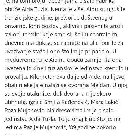
je, na tom broju, decenijama pisalo Fabrika
obuće Aida Tuzla. Nema je više. Aidu su ugušile
tranzicijske godine, pretvorbe duštvenog u
privatno, lohn poslovi, aktivni i pasivni bilansi i
svi oni termini koje smo slušali u centralnim
dnevnicima dok su se radnice na ulici borile za
uvezivanje staža i ono što im je pripadalo. U
međuvremenu je Aidinu obuću zamijenila ona
uvezena iz Kine i tuzlansko je Jedinstvo krenulo u
provaliju. Kilometar-dva dalje od Aide, na lijevoj
obali rijeke Jale nalazi se dvorana Mejdan. U njoj
su svoje utakmice, dok dvorana nije skoro
utihnula, igrale Smilja Rađenović, Mara Lakić i
Raza Mujanović. Na dresovima im je pisalo –
Jedinstvo Aida Tuzla. To je onaj klub što je, na
leđima Razije Mujanović, ’89 godine pokorio