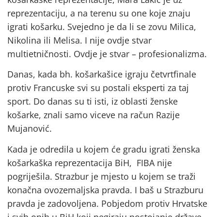
reprezentaciju, a na terenu su one koje znaju
igrati košarku. Svejedno je da li se zovu Milica,
Nikolina ili Melisa. I nije ovdje stvar
multietničnosti. Ovdje je stvar – profesionalizma.
Danas, kada bh. košarkašice igraju četvrtfinale
protiv Francuske svi su postali eksperti za taj
sport. Do danas su ti isti, iz oblasti ženske
košarke, znali samo viceve na račun Razije
Mujanović.
Kada je odredila u kojem će gradu igrati ženska
košarkaška reprezentacija BiH, FIBA nije
pogriješila. Strazbur je mjesto u kojem se traži
konačna ovozemaljska pravda. I baš u Strazburu
pravda je zadovoljena. Pobjedom protiv Hrvatske
i svih onih u BiH koji negiraju postojanje države.