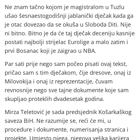
Ne znam tačno kojom je magistralom u Tuzlu
ušao šesnaestogodišnji jablanički dječak kada ga
je otac dovezao da se okuša u Sloboda Diti. Nije
ni bitno. Bitno je da će taj dječak deceniju kasnije
postati najbolji strijelac Eurolige a malo zatim i
prvi Bosanac koji je zaigrao u NBA.
Par sati prije nego sam počeo pisati ovaj tekst,
pričao sam s tim dječakom, čije dresove, onaj iz
Milovokija i onaj iz reprezentacije, čuvam
revnosnije nego sve tajne dokumente koje sam
skupljao proteklih dvadesetak godina.
Mirza Teletović je sada predsjednik Košarkaškog
saveza BiH. Ne razumije se, reći će mi, u
procedure i dokumente, numerisanja stranica i
projekte. Umjesto njega, njegova velika karijera