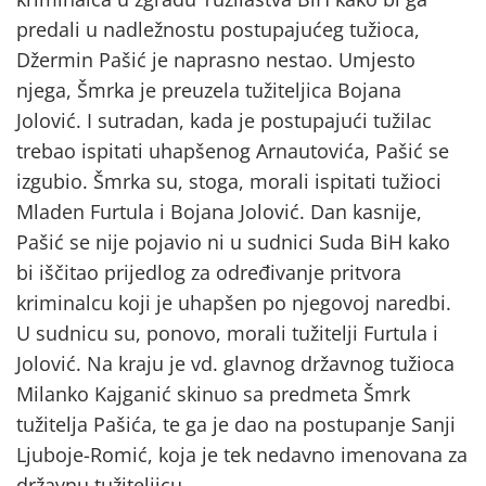
predali u nadležnostu postupajućeg tužioca,
Džermin Pašić je naprasno nestao. Umjesto
njega, Šmrka je preuzela tužiteljica Bojana
Jolović. I sutradan, kada je postupajući tužilac
trebao ispitati uhapšenog Arnautovića, Pašić se
izgubio. Šmrka su, stoga, morali ispitati tužioci
Mladen Furtula i Bojana Jolović. Dan kasnije,
Pašić se nije pojavio ni u sudnici Suda BiH kako
bi iščitao prijedlog za određivanje pritvora
kriminalcu koji je uhapšen po njegovoj naredbi.
U sudnicu su, ponovo, morali tužitelji Furtula i
Jolović. Na kraju je vd. glavnog državnog tužioca
Milanko Kajganić skinuo sa predmeta Šmrk
tužitelja Pašića, te ga je dao na postupanje Sanji
Ljuboje-Romić, koja je tek nedavno imenovana za
državnu tužiteljicu.