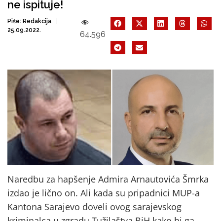
ne ispituje!
Piše:
Redakcija
25.09.2022.
64.596
Naredbu za hapšenje Admira Arnautovića Šmrka
izdao je lično on. Ali kada su pripadnici MUP-a
Kantona Sarajevo doveli ovog sarajevskog
kriminalca u zgradu Tužilaštva BiH kako bi ga