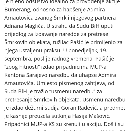
je njeno odsustvo idealno za provođenje akcije
Bumerang, odnosno za hapšenje Admira
Arnautovića zvanog Šmrk i njegovog partnera
Adnana Maglića. U strahu da Sudu BiH uputi
prijedlog za izdavanje naredbe za pretrese
Šmrkovih objekata, tužilac Pašić je primijenio za
njega ustaljenu praksu. U ponedjeljak, 19.
septembra, poslije radnog vremena, Pašić je
“zbog hitnosti” izdao pripadnicima MUP-a
Kantona Sarajevo naredbu da uhapse Admira
Arnautovića. Umjesto pismenog zahtjeva, od
Suda BiH je tražio “usmenu naredbu” za
pretresanje Šmrkovih objekata. Usmenu naredbu
je izdao dežurni sudija Goran Radević, a predmet
je kasnije preuzela sutkinja Hasija Mašović.
Pripadnici MUP-a KS su krenuli u akciju. Došli su