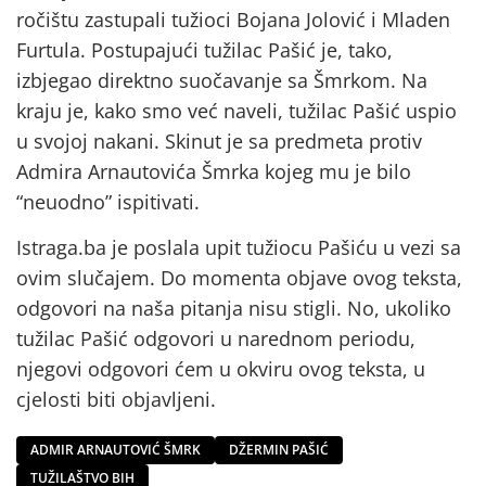
ročištu zastupali tužioci Bojana Jolović i Mladen
Furtula. Postupajući tužilac Pašić je, tako,
izbjegao direktno suočavanje sa Šmrkom. Na
kraju je, kako smo već naveli, tužilac Pašić uspio
u svojoj nakani. Skinut je sa predmeta protiv
Admira Arnautovića Šmrka kojeg mu je bilo
“neuodno” ispitivati.
Istraga.ba je poslala upit tužiocu Pašiću u vezi sa
ovim slučajem. Do momenta objave ovog teksta,
odgovori na naša pitanja nisu stigli. No, ukoliko
tužilac Pašić odgovori u narednom periodu,
njegovi odgovori ćem u okviru ovog teksta, u
cjelosti biti objavljeni.
ADMIR ARNAUTOVIĆ ŠMRK
DŽERMIN PAŠIĆ
TUŽILAŠTVO BIH