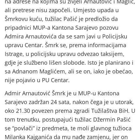
na adrese na kojima su živjeli Arnautović i Maglić,
ali pretrese nisu započeli. Umjesto upada u
Šmrkovu kuću, tužilac Pašić je predložio da
pripadnici MUP-a Kantona Sarajevo pozovu
Admira Arnautovića da se sam javi u Policijsku
upravu Centar. Šmrk se, prema informacijama
Istrage, u policijsku upravu odvezao taksijem,
gdje je službeno lišen slobode. Isto je planirano i
sa Adnanom Maglićem, ali se on, iako je obećao,
nije pojavio u PU Centar.
Admir Arnautović Šmrk je u MUP-u Kantona
Sarajevo zadržan 24 sata, nakon čega je u utorak,
oko 21.30 povezen prema zgradi Tužilaštva BiH. U
tom trenutku, postupajući tužilac Džermin Pašić
se “povlači” iz predmeta, te moli glavnog tužioca
Milanka Kajganića da mu nađe zamjenu, jer on