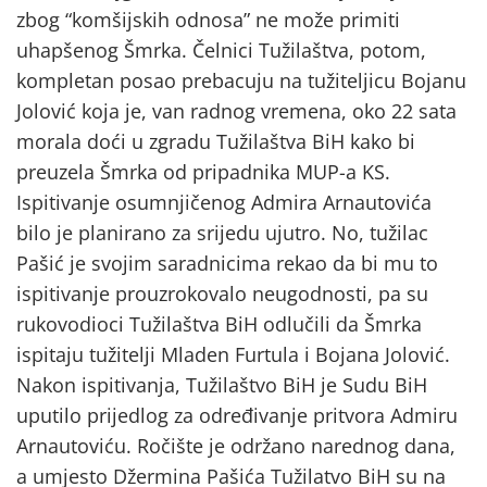
zbog “komšijskih odnosa” ne može primiti
uhapšenog Šmrka. Čelnici Tužilaštva, potom,
kompletan posao prebacuju na tužiteljicu Bojanu
Jolović koja je, van radnog vremena, oko 22 sata
morala doći u zgradu Tužilaštva BiH kako bi
preuzela Šmrka od pripadnika MUP-a KS.
Ispitivanje osumnjičenog Admira Arnautovića
bilo je planirano za srijedu ujutro. No, tužilac
Pašić je svojim saradnicima rekao da bi mu to
ispitivanje prouzrokovalo neugodnosti, pa su
rukovodioci Tužilaštva BiH odlučili da Šmrka
ispitaju tužitelji Mladen Furtula i Bojana Jolović.
Nakon ispitivanja, Tužilaštvo BiH je Sudu BiH
uputilo prijedlog za određivanje pritvora Admiru
Arnautoviću. Ročište je održano narednog dana,
a umjesto Džermina Pašića Tužilatvo BiH su na