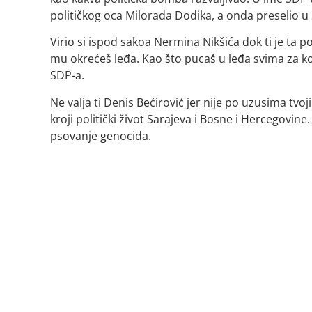
političkog oca Milorada Dodika, a onda preselio u 
Virio si ispod sakoa Nermina Nikšića dok ti je ta po
mu okrećeš leđa. Kao što pucaš u leđa svima za ko
SDP-a.
Ne valja ti Denis Bećirović jer nije po uzusima tvoj
kroji politički život Sarajeva i Bosne i Hercegovine
psovanje genocida.