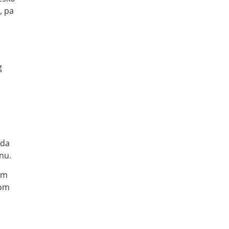
, pa
g
 da
nu.
om
mom