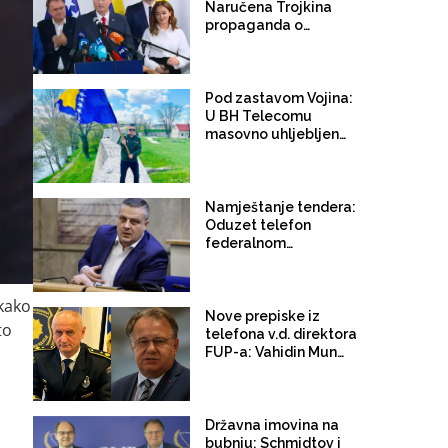
Naručena Trojkina
propaganda o
Kovačeviću u kampanji
HDZ-a i uloga Denisa
Bećirovića?
Pod zastavom Vojina:
U BH Telecomu
masovno uhljebljeni
kadrovi SDP-a iz RS-a,
radno mjesto se
sprema i za bivšu
novinarku RTRS-a
Namještanje tendera:
Oduzet telefon
federalnom
dopremijeru Vojinu
Mijatoviću
 kako
Nove prepiske iz
to
telefona v.d. direktora
FUP-a: Vahidin Munjić
obavijestio šeficu
Kabineta premijera
FBiH da je Tužilaštvo
KS naredilo provjere
Državna imovina na
protiv Nermina Nikšića,
bubnju: Schmidtov i