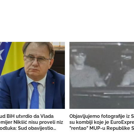
ud BiH utvrdio da Vlada
Objavljujemo fotografije iz 
emijer Nikšić nisu proveli niz
su kombiji koje je EuroExpr
odluka: Sud obavijestio
"rentao" MUP-u Republike S