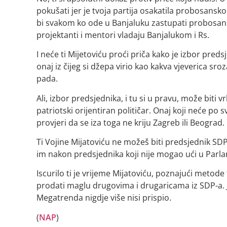
pokušati jer je tvoja partija osakatila probosansko
bi svakom ko ode u Banjaluku zastupati probosansku p
projektanti i mentori vladaju Banjalukom i Rs.
I neće ti Mijetoviću proći priča kako je izbor pre
onaj iz čijeg si džepa virio kao kakva vjeverica s
pada.
Ali, izbor predsjednika, i tu si u pravu, može biti 
patriotski orijentiran političar. Onaj koji neće po
provjeri da se iza toga ne kriju Zagreb ili Beograd.
Ti Vojine Mijatoviću ne možeš biti predsjednik SDP
im nakon predsjednika koji nije mogao ući u Parl
Iscurilo ti je vrijeme Mijatoviću, poznajući meto
prodati maglu drugovima i drugaricama iz SDP-a. 
Megatrenda nigdje više nisi prispio.
(
NAP
)