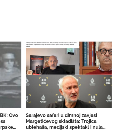
SBK: Ovo
Sarajevo safari u dimnoj zavjesi
ess
Margetićevog skladišta: Trojica
rpske za
ublehaša, medijski spektakl i nula