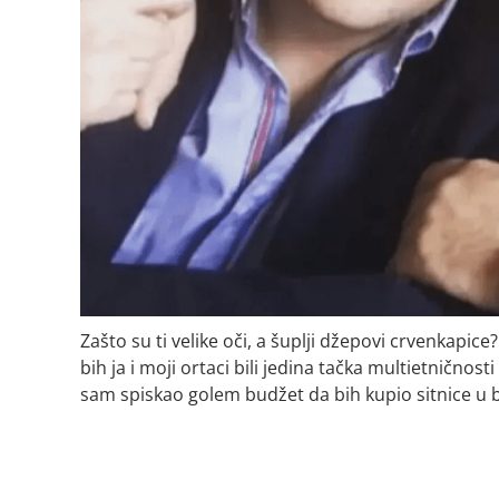
Zašto su ti velike oči, a šuplji džepovi crvenkapi
bih ja i moji ortaci bili jedina tačka multietničnost
sam spiskao golem budžet da bih kupio sitnice u