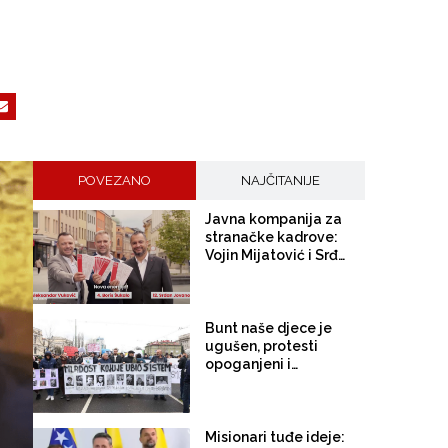
POVEZANO
NAJČITANIJE
Javna kompanija za
stranačke kadrove:
Vojin Mijatović i Srđan
Jovanović nastavljaju
sa uhljebljavanjima
SDP-ovaca u BH
Telecomu; zaposlena i
Bunt naše djece je
Dušica Savić, bivša
ugušen, protesti
novinarka RTRS-a
opoganjeni i
obesmišljeni
profesionalnim FGR
demonstrantima za
interes Trojke!
Misionari tuđe ideje: