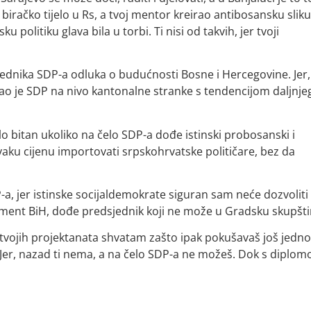
 biračko tijelo u Rs, a tvoj mentor kreirao antibosansku sliku
olitiku glava bila u torbi. Ti nisi od takvih, jer tvoji
dsjednika SDP-a odluka o budućnosti Bosne i Hercegovine. Jer,
rozao je SDP na nivo kantonalne stranke s tendencijom daljnje
vrlo bitan ukoliko na čelo SDP-a dođe istinski probosanski i
 svaku cijenu importovati srpskohrvatske političare, bez da
-a, jer istinske socijaldemokrate siguran sam neće dozvoliti
ament BiH, dođe predsjednik koji ne može u Gradsku skupšti
de tvojih projektanata shvatam zašto ipak pokušavaš još jedn
Jer, nazad ti nema, a na čelo SDP-a ne možeš. Dok s diplo