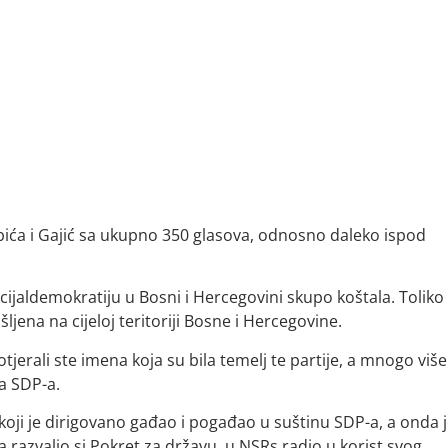
rbića i Gajić sa ukupno 350 glasova, odnosno daleko ispod
socijaldemokratiju u Bosni i Hercegovini skupo koštala. Toliko
jena na cijeloj teritoriji Bosne i Hercegovine.
jerali ste imena koja su bila temelj te partije, a mnogo viš
a SDP-a.
n koji je dirigovano gađao i pogađao u suštinu SDP-a, a onda 
 razvalio si Pokret za državu, u NSRs radio u korist svog