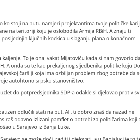
o ko stoji na putu namjeri projektantima tvoje političke karij
rane na teritoriji koju je oslobodila Armija RBiH. A znaju ti
od posljednjih ključnih kockica u slaganju plana o konačnom
na kaljenje. To je onaj vakat Mijatoviću kada si nam govorio d
iH. A onda su te kao prekaljenog sljedbenika politike koju D
rajevskoj čaršiji koja ima ozbiljan problem zbog potrebe da s
voje autohtono srpsko stanovništvo.
 uzlet do potpredsjednika SDP-a odakle si djelovao protiv sv
atizeri odlučili stati na put. Ali, ti dobro znaš da nazad ne
siraš odavno izlizani pamflet o potrebi za političarima koji 
došao u Sarajevo iz Banja Luke.
Sarajevo se može doći, raditi i djelovati, a u Banjaluci je to 