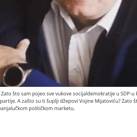
ce? Zato što sam pojeo sve vukove socijaldemokratije u SDP-u
i partije. A zašto su ti šuplji džepovi Vojine Mijatoviću? Zato š
 banjalučkom političkom marketu.