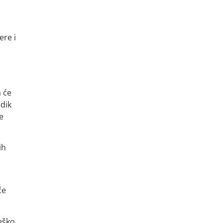
ere i
a će
odik
e
ih
će
teško