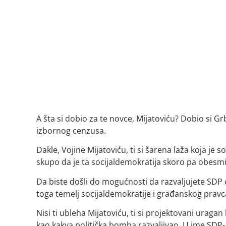
A šta si dobio za te novce, Mijatoviću? Dobio si G
izbornog cenzusa.
Dakle, Vojine Mijatoviću, ti si šarena laža koja je 
skupo da je ta socijaldemokratija skoro pa obesmišl
Da biste došli do mogućnosti da razvaljujete SDP ot
toga temelj socijaldemokratije i građanskog pravc
Nisi ti ubleha Mijatoviću, ti si projektovani uraga
kao kakva politička bomba razvaljivao. U ime SDP-a