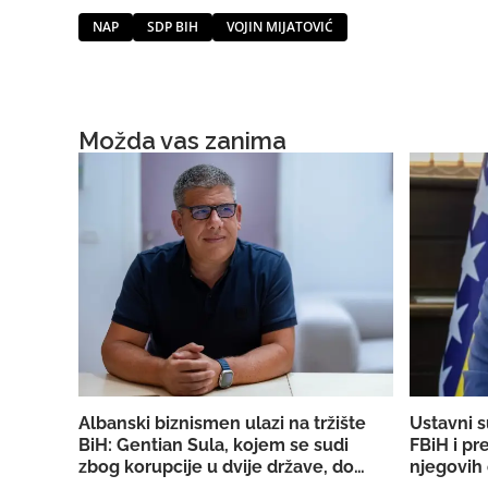
NAP
SDP BIH
VOJIN MIJATOVIĆ
Možda vas zanima
Albanski biznismen ulazi na tržište
Ustavni s
BiH: Gentian Sula, kojem se sudi
FBiH i pr
zbog korupcije u dvije države, dobio
njegovih 