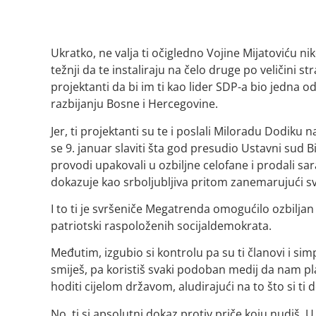
Ukratko, ne valja ti očigledno Vojine Mijatoviću nik
težnji da te instaliraju na čelo druge po veličini st
projektanti da bi im ti kao lider SDP-a bio jedna 
razbijanju Bosne i Hercegovine.
Jer, ti projektanti su te i poslali Miloradu Dodiku 
se 9. januar slaviti šta god presudio Ustavni sud B
provodi upakovali u ozbiljne celofane i prodali sa
dokazuje kao srboljubljiva pritom zanemarujući s
I to ti je svršeniče Megatrenda omogućilo ozbiljan
patriotski raspoloženih socijaldemokrata.
Međutim, izgubio si kontrolu pa su ti članovi i simp
smiješ, pa koristiš svaki podoban medij da nam pla
hoditi cijelom državom, aludirajući na to što si ti 
No, ti si apsolutni dokaz protiv priče koju nudiš. U 