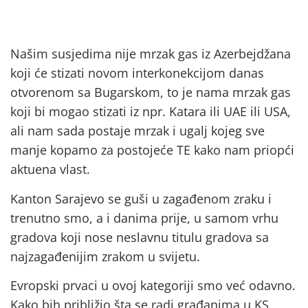
Našim susjedima nije mrzak gas iz Azerbejdžana
koji će stizati novom interkonekcijom danas
otvorenom sa Bugarskom, to je nama mrzak gas
koji bi mogao stizati iz npr. Katara ili UAE ili USA,
ali nam sada postaje mrzak i ugalj kojeg sve
manje kopamo za postojeće TE kako nam priopći
aktuena vlast.
Kanton Sarajevo se guši u zagađenom zraku i
trenutno smo, a i danima prije, u samom vrhu
gradova koji nose neslavnu titulu gradova sa
najzagađenijim zrakom u svijetu.
Evropski prvaci u ovoj kategoriji smo već odavno.
Kako bih približio šta se radi građanima u KS