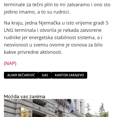
terminale za tečni plin to mi zatvaramo i ono sto
jedino imamo, a to su rudnici.
Na kraju, jedna Njemačka u isto vrijeme gradi 5
LNG terminala i otvorila je nekada zatvorene
rudnike jer energetska stabilnost sistema, a i
neovisnost u svemu ovome je osnova za bilo
kakve privredne aktivnosti.
(
NAP
)
ALMIR BEČAREVIĆ
GAS
KANTON SARAJEVO
Možda vas zanima