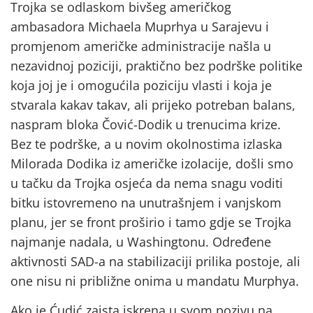
Trojka se odlaskom bivšeg američkog
ambasadora Michaela Muprhya u Sarajevu i
promjenom američke administracije našla u
nezavidnoj poziciji, praktično bez podrške politike
koja joj je i omogućila poziciju vlasti i koja je
stvarala kakav takav, ali prijeko potreban balans,
naspram bloka Čović-Dodik u trenucima krize.
Bez te podrške, a u novim okolnostima izlaska
Milorada Dodika iz američke izolacije, došli smo
u tačku da Trojka osjeća da nema snagu voditi
bitku istovremeno na unutrašnjem i vanjskom
planu, jer se front proširio i tamo gdje se Trojka
najmanje nadala, u Washingtonu. Određene
aktivnosti SAD-a na stabilizaciji prilika postoje, ali
one nisu ni približne onima u mandatu Murphya.
Ako je Ćudić zaista iskrena u svom pozivu na