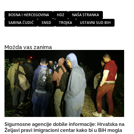
BOSNA I HERCEGOVINA
HDZ
NAŠA STRANKA
SABINA ĆUDIĆ
SNSD
TROJKA
USTAVNI SUD BIH
Možda vas zanima
Sigurnosne agencije dobile informacije: Hrvatska na
Željavi pravi imigracioni centar kako bi u BiH mogla