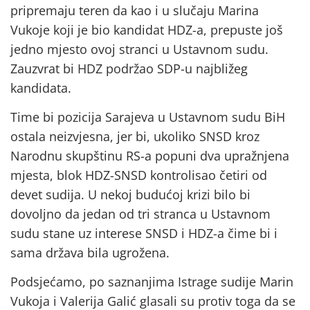
pripremaju teren da kao i u slučaju Marina
Vukoje koji je bio kandidat HDZ-a, prepuste još
jedno mjesto ovoj stranci u Ustavnom sudu.
Zauzvrat bi HDZ podržao SDP-u najbližeg
kandidata.
Time bi pozicija Sarajeva u Ustavnom sudu BiH
ostala neizvjesna, jer bi, ukoliko SNSD kroz
Narodnu skupštinu RS-a popuni dva upražnjena
mjesta, blok HDZ-SNSD kontrolisao četiri od
devet sudija. U nekoj budućoj krizi bilo bi
dovoljno da jedan od tri stranca u Ustavnom
sudu stane uz interese SNSD i HDZ-a čime bi i
sama država bila ugrožena.
Podsjećamo, po saznanjima Istrage sudije Marin
Vukoja i Valerija Galić glasali su protiv toga da se