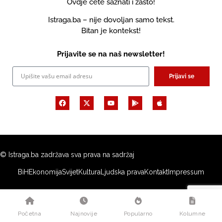
Ovdje ćete saznati i zašto!
Istraga.ba – nije dovoljan samo tekst.
Bitan je kontekst!
Prijavite se na naš newsletter!
Prijavi se
© Istraga.ba zadržava sva prava na sadržaj
BiH
Ekonomija
Svijet
Kultura
Ljudska prava
Kontakt
Impressum
Početna
Najnovije
Popularno
Kolumne