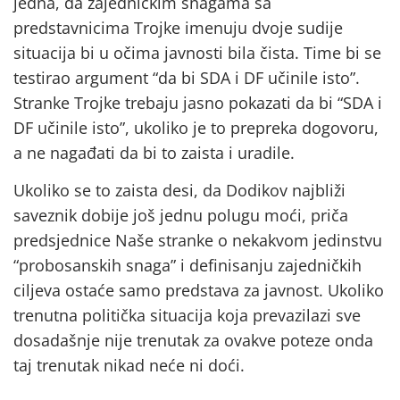
jedna, da zajedničkim snagama sa
predstavnicima Trojke imenuju dvoje sudije
situacija bi u očima javnosti bila čista. Time bi se
testirao argument “da bi SDA i DF učinile isto”.
Stranke Trojke trebaju jasno pokazati da bi “SDA i
DF učinile isto”, ukoliko je to prepreka dogovoru,
a ne nagađati da bi to zaista i uradile.
Ukoliko se to zaista desi, da Dodikov najbliži
saveznik dobije još jednu polugu moći, priča
predsjednice Naše stranke o nekakvom jedinstvu
“probosanskih snaga” i definisanju zajedničkih
ciljeva ostaće samo predstava za javnost. Ukoliko
trenutna politička situacija koja prevazilazi sve
dosadašnje nije trenutak za ovakve poteze onda
taj trenutak nikad neće ni doći.