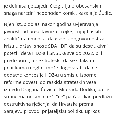
je definisanje zajedničkog cilja probosanskih
snaga naredni neophodan korak”, kazala je Ćudić.
Njen istup dolazi nakon godina uvjeravanja
javnosti od predstavnika Trojke, i njoj bliskih
analitičara i medija, da glavnu odgovornost za
krizu u državi snose SDA i DF, da su destruktivni
potezi lidera HDZ-a i SNSD-a sve do 2022. bili
predizborni, a ne strateški, da se s takvim
politikama moglo i može dogovarati, da će
dodatne koncesije HDZ-u u smislu izborne
reforme dovesti do raskida strateških veza
između Dragana Čovića i Milorada Dodika, da se
strancima ne smije reći “ne” pa čak i kad predlažu
destruktivna rješenja, da Hrvatska prema
Sarajevu provodi prijateljsku politiku uprkos