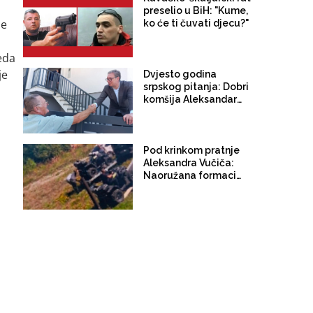
preselio u BiH: "Kume,
je
ko će ti čuvati djecu?"
eda
je
Dvjesto godina
srpskog pitanja: Dobri
komšija Aleksandar
Vučić
Pod krinkom pratnje
Aleksandra Vučiča:
Naoružana formacija
iz RS upala u
Federaciju. Kretali se
kvadovima i pješke po
šumi oko Bugojna.
Specijalci MUP-a SBK-
a ih otjerali iz Kantona!