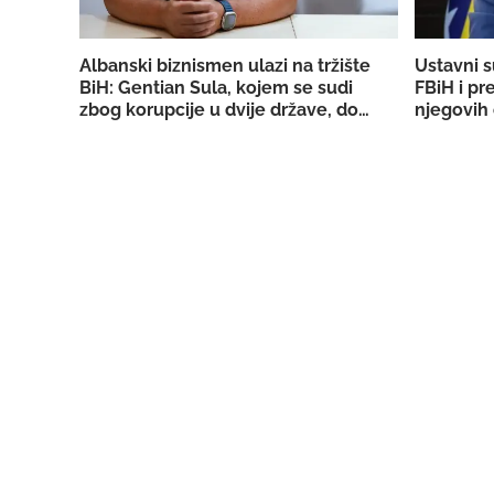
Albanski biznismen ulazi na tržište
Ustavni s
BiH: Gentian Sula, kojem se sudi
FBiH i pr
zbog korupcije u dvije države, dobio
njegovih 
licencu DERK-a za trgovinu strujom
državno T