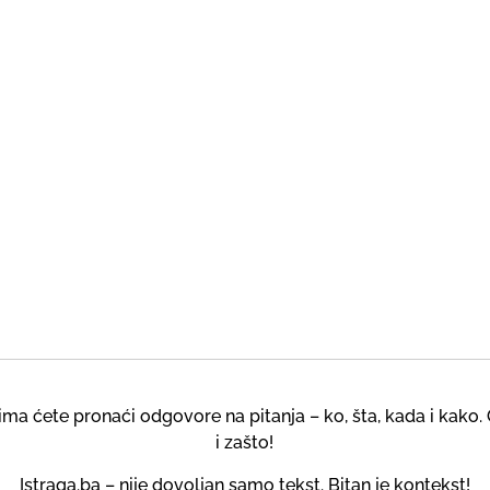
a ćete pronaći odgovore na pitanja – ko, šta, kada i kako. 
i zašto!
Istraga.ba – nije dovoljan samo tekst. Bitan je kontekst!