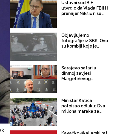
trgovinu strujom
Ustavni sud BiH
utvrdio da Vlada FBiH i
premijer Nikšić nisu
proveli niz njegovih
odluka: Sud
obavijestio državno
Tužilaštvo
Objavljujemo
fotografije iz SBK: Ovo
su kombiji koje je
EuroExpress "rentao"
MUP-u Republike
Srpske za akciju u
Bugojnu!
Sarajevo safari u
dimnoj zavjesi
Margetićevog
skladišta: Trojica
ublehaša, medijski
spektakl i nula
konkretnih dokaza
Ministar Katica
potpisao odluku: Dva
miliona maraka za
strane pilote, servis i
osiguranje helikoptera
MUP-a KS
ek
Kavačko-škaljarski rat