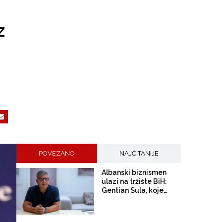
z
POVEZANO
NAJČITANIJE
Albanski biznismen
ulazi na tržište BiH:
Gentian Sula, kojem se
sudi zbog korupcije u
dvije države, dobio
licencu DERK-a za