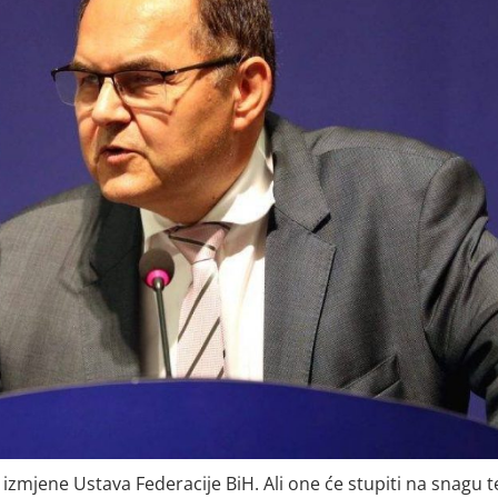
izmjene Ustava Federacije BiH. Ali one će stupiti na snagu t