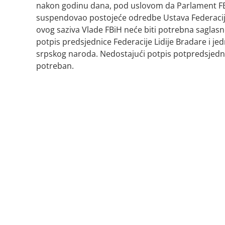
nakon godinu dana, pod uslovom da Parlament FBi
suspendovao postojeće odredbe Ustava Federacije
ovog saziva Vlade FBiH neće biti potrebna saglas
potpis predsjednice Federacije Lidije Bradare i je
srpskog naroda. Nedostajući potpis potpredsjednik
potreban.