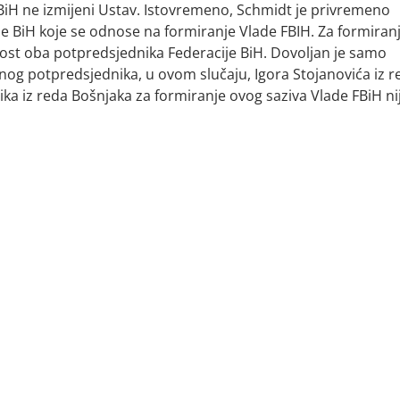
H ne izmijeni Ustav. Istovremeno, Schmidt je privremeno
 BiH koje se odnose na formiranje Vlade FBIH. Za formiran
nost oba potpredsjednika Federacije BiH. Dovoljan je samo
dnog potpredsjednika, u ovom slučaju, Igora Stojanovića iz r
a iz reda Bošnjaka za formiranje ovog saziva Vlade FBiH ni