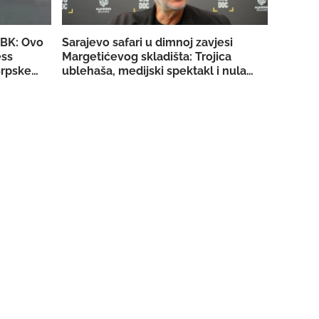
SBK: Ovo
Sarajevo safari u dimnoj zavjesi
ess
Margetićevog skladišta: Trojica
rpske za
ublehaša, medijski spektakl i nula
konkretnih dokaza