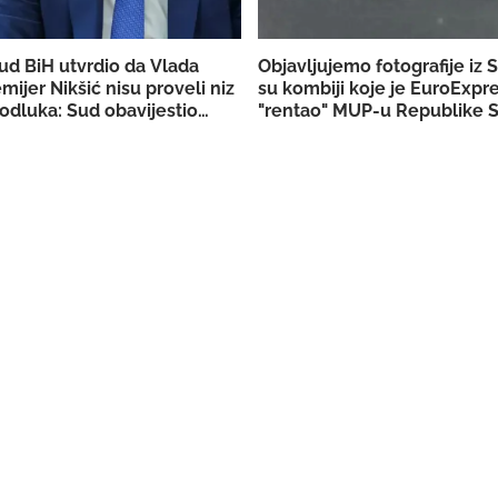
ud BiH utvrdio da Vlada
Objavljujemo fotografije iz 
emijer Nikšić nisu proveli niz
su kombiji koje je EuroExpr
odluka: Sud obavijestio
"rentao" MUP-u Republike S
užilaštvo
akciju u Bugojnu!